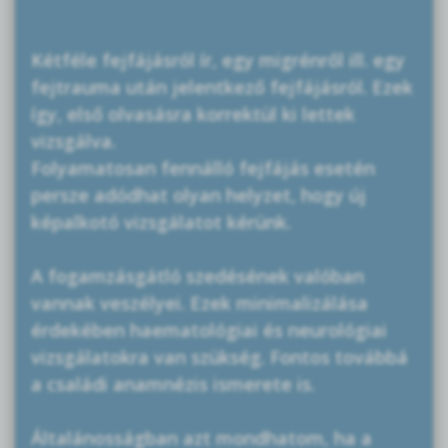
Kétféle fejfájásról ír, egy migrénről ill. egy
fejtrauma után jelentkező fejfájásról. Ezek
így, első olvasásra korrektül ki lettek
vizsgálva.
Folyamatosan fennálló fejfájás esetén
persze adódhat olyan helyzet, hogy új
képalkotó vizsgálatot kérünk.
A fogamzásgátló szedésének valóban
vannak veszélyei. Ezek minimalizálása
érdekében haematológiai és neurológiai
vizsgálatokra van szükség. Fontos továbbá
a családi anamnézis ismerete is.
Általánosságban azt mondhatom, ha a