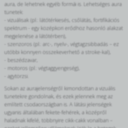
aura, de lehetnek egyéb formái is. Lehetséges aura
tünetek:
- vizuálisak (pl.: látótérkiesés, csőlátás, fortifikációs
spektrum - egy középkori erődhöz hasonló alakzat
megjelenése a látótérben),
- szenzoros (pl.: arc-, nyelv-, végtagzsibbadás – ez
utóbbi könnyen összekeverhető a stroke-kal),
- beszédzavar,
- motoros (pl.: végtaggyengeség),
- agytörzsi.
Sokan az aurajelenségről kimondottan a vizuális
tünetekre gondolnak, és ezek jelennek meg az
említett csodaországban is. A látási jelenségek
ugyanis általában fekete-fehérek, a középről
haladnak kifelé, többnyire cikk-cakk vonalban –