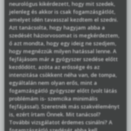
neurológus kikérdezett, hogy mit szedek,
jelenleg és akkor is csak fogamzásgátlót,
amelyet idén tavasszal kezdtem el szedni.
Azt tanácsolta, hogy hagyjam abba a
szedését háziorvosomat is megkérdeztem,
ő azt mondta, hogy egy ideig ne szedjem,
hogy megnézzük milyen hatással lenne. A
fejfájásom már a gyógyszer szedése előtt
kezdődött, azóta az erőssége és az
intenzitása csökkent néha van, de tompa,
egyáltalán nem olyan erős, mint a
fogamzásgátló gyógyszer előtt (volt látás
problémám is- szemcika minimális
fejfájással). Szeretnék más szakvéleményt
is, ezért írtam Önnek. Mit tanácsol?
További vizsgálatot érdemes csinálni? A
fogamzásgátló szedését abba kell