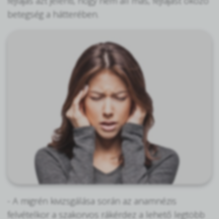
fejfájás azt jelenti, hogy nem áll más, fejfájást okozó
betegség a hátterében.
- A migrén kivizsgálása során az anamnézis
felvételkor a szakorvos rákérdez a lehető legtöbb