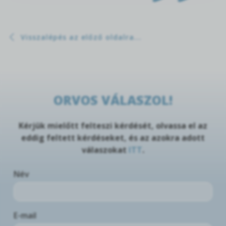
Visszalépés az előző oldalra...
ORVOS VÁLASZOL!
Kérjük mielőtt felteszi kérdését, olvassa el az
eddig feltett kérdéseket, és az azokra adott
válaszokat
ITT
.
Név
E-mail