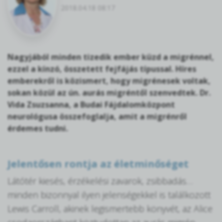
2018.04.18 08:17
Nagyjából minden tizedik ember küzd a migrénnel,
ezzel a kínzó, összetett fejfájás típussal. Híres
emberekről is közismert, hogy migrénesek voltak,
sokan közül az ún. aurás migréntől szenvedtek. Dr.
Vida Zsuzsanna, a Budai Fájdalomközpont
neurológusa összefoglalja, amit a migrénről
érdemes tudni.
Jelentősen rontja az életminőséget
Látótér kiesés, érzékelési zavarok, zsibbadás…
minden bizonnyal ilyen jelenségekkel is találkozott
Lewis Carroll, akinek legismertebb könyvét, az Alice