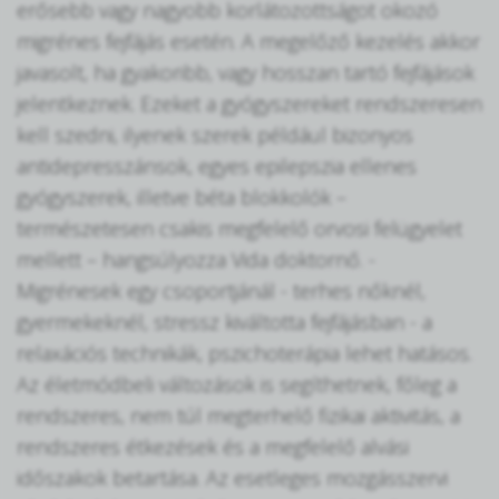
erősebb vagy nagyobb korlátozottságot okozó
migrénes fejfájás esetén. A megelőző kezelés akkor
javasolt, ha gyakoribb, vagy hosszan tartó fejfájások
jelentkeznek. Ezeket a gyógyszereket rendszeresen
kell szedni, ilyenek szerek például bizonyos
antidepresszánsok, egyes epilepszia ellenes
gyógyszerek, illetve béta blokkolók –
természetesen csakis megfelelő orvosi felügyelet
mellett – hangsúlyozza Vida doktornő. -
Migrénesek egy csoportjánál - terhes nőknél,
gyermekeknél, stressz kiváltotta fejfájásban - a
relaxációs technikák, pszichoterápia lehet hatásos.
Az életmódbeli változások is segíthetnek, főleg a
rendszeres, nem túl megterhelő fizikai aktivitás, a
rendszeres étkezések és a megfelelő alvási
időszakok betartása. Az esetleges mozgásszervi