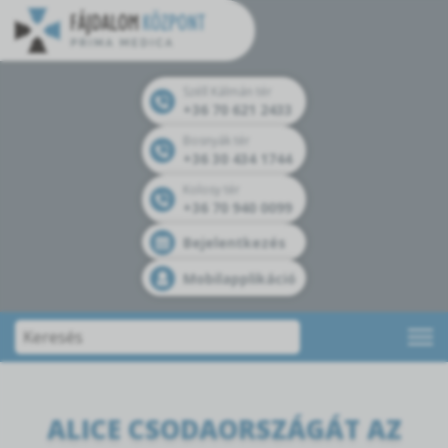
Széll Kálmán tér
+36 70 621 2433
Bosnyák tér
+36 30 434 1744
Kolosy tér
+36 70 940 0099
Bejelentkezés
Mobilapplikáció
ALICE CSODAORSZÁGÁT AZ