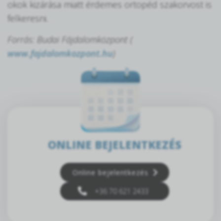
okok kizárása miatt érdemes ortopéd szakorvost is
felkeresni.
Forrás: Budai Fájdalomközpont (
www.fajdalomkozpont.hu
)
ONLINE BEJELENTKEZÉS
Online bejelentkezés
+36 70 621 2433