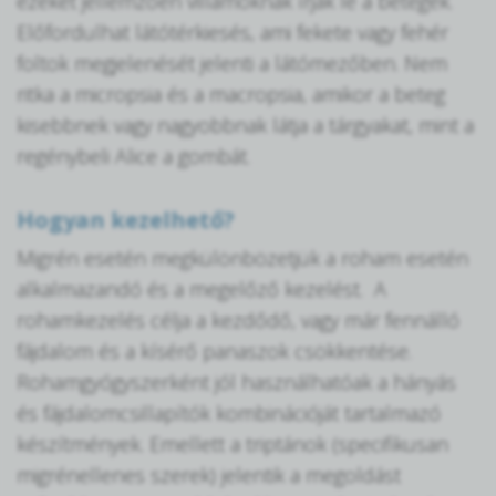
ezeket jellemzően villámoknak írják le a betegek.
Előfordulhat látótérkiesés, ami fekete vagy fehér
foltok megjelenését jelenti a látómezőben. Nem
ritka a micropsia és a macropsia, amikor a beteg
kisebbnek vagy nagyobbnak látja a tárgyakat, mint a
regénybeli Alice a gombát.
Hogyan kezelhető?
Migrén esetén megkülönbözetjük a roham esetén
alkalmazandó és a megelőző kezelést. A
rohamkezelés célja a kezdődő, vagy már fennálló
fájdalom és a kísérő panaszok csökkentése.
Rohamgyógyszerként jól használhatóak a hányás
és fájdalomcsillapítók kombinációját tartalmazó
készítmények. Emellett a triptánok (specifikusan
migrénellenes szerek) jelentik a megoldást