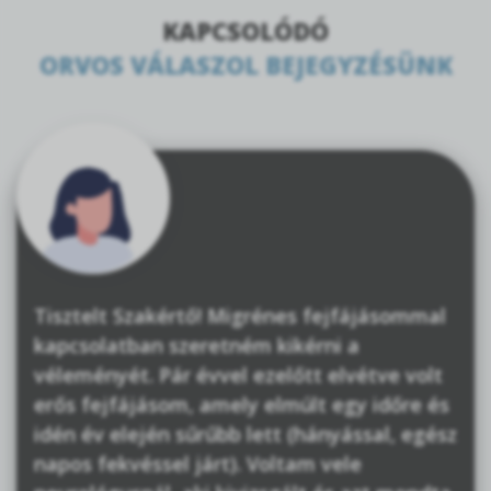
KAPCSOLÓDÓ
ORVOS VÁLASZOL BEJEGYZÉSÜNK
Tisztelt Szakértő! Migrénes fejfájásommal
kapcsolatban szeretném kikérni a
véleményét. Pár évvel ezelőtt elvétve volt
erős fejfájásom, amely elmúlt egy időre és
idén év elején sűrűbb lett (hányással, egész
napos fekvéssel járt). Voltam vele