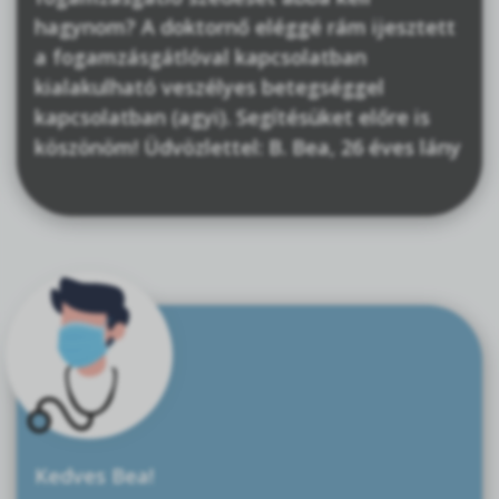
hagynom? A doktornő eléggé rám ijesztett
a fogamzásgátlóval kapcsolatban
kialakulható veszélyes betegséggel
kapcsolatban (agyi). Segítésüket előre is
köszönöm! Üdvözlettel: B. Bea, 26 éves lány
Kedves Bea!