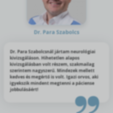
Dr. Para Szabolcs
Dr. Para Szabolcsnál jártam neurológiai
kivizsgáláson. Hihetetlen alapos
kivizsgálásban volt részem, szakmailag
szerintem nagyszerű. Mindezek mellett
kedves és megértő is volt. Igazi orvos, aki
igyekszik mindent megtenni a páciense
jobbulásáért!