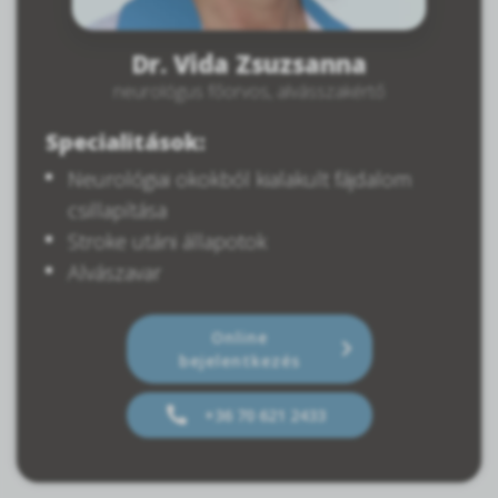
Dr. Vida Zsuzsanna
neurológus főorvos, alvásszakértő
Specialitások:
Neurológiai okokból kialakult fájdalom
csillapítása
Stroke utáni állapotok
Alvászavar
Online
bejelentkezés
+36 70 621 2433