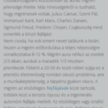
csodaországbant köztudottan az aurás migrén
jelensége ihlette. Más hírességekről is tudható,
hogy migrénesek voltak, Julius Caesar, Szent Pál,
Immanuel Kant, Karl Marx, Charles Darwin,
Sigmund Freud, Frederic Chopin, Csajkovszkij mind
ismerték a kínzó fejfájást.
Nem csoda, ha sok ismert nevet találunk a listán,
hiszen a migrén előfordulása a teljes népességre
vonatkoztatva 8-12 %. Migrén aura nélkül az esetek
2/3-ában, aurával a maradék 1/3 részben
jelentkezik. Főként a 20-50 év közti nőket sújtja ez a
jelentős életminőség romlást okozó probléma, ami
a munkaképtelenség, a táppénz gyakori oka is. A
migrén az elsődleges
fejfájások
közé tartozik,
többek közt a tenziós típusú és a trigeminális
autonóm fejfájás mellett. Az elsődleges vagy önálló