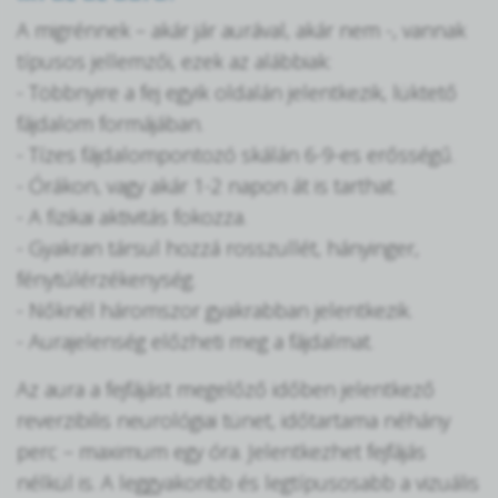
A migrénnek – akár jár aurával, akár nem -, vannak
típusos jellemzői, ezek az alábbiak:
- Többnyire a fej egyik oldalán jelentkezik, lüktető
fájdalom formájában.
- Tízes fájdalompontozó skálán 6-9-es erősségű.
- Órákon, vagy akár 1-2 napon át is tarthat.
- A fizikai aktivitás fokozza.
- Gyakran társul hozzá rosszullét, hányinger,
fénytúlérzékenység.
- Nőknél háromszor gyakrabban jelentkezik.
- Aurajelenség előzheti meg a fájdalmat.
Az aura a fejfájást megelőző időben jelentkező
reverzibilis neurológiai tünet, időtartama néhány
perc – maximum egy óra. Jelentkezhet fejfájás
nélkül is. A leggyakoribb és legtípusosabb a vizuális