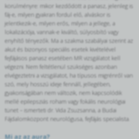
körülményre: mikor kezdődött a panasz, jelenleg is
fáj-e, milyen gyakran fordul elő, alváskor is
jelentkezik-e, milyen erős, milyen a jellege, a
lokalizációja, vannak-e kiváltó, súlyosbító vagy
enyhítő tényezők. Ma a szakma szabályai szerint az
akut és bizonyos speciális esetek kivételével
fejfájásos panasz esetében MR vizsgálatot kell
végezni. Nem feltétlenül szükséges azonban
elvégeztetni a vizsgálatot, ha típusos migrénről van
szó, mely hosszú ideje fennáll, jellegében,
gyakoriságában nem változik, nem kapcsolódik
mellé epilepsziás roham vagy fokális neurológiai
tünet – ismerteti dr. Vida Zsuzsanna, a Budai
Fájdalomközpont neurológusa, fejfájás specialista.
Mi az az aura?