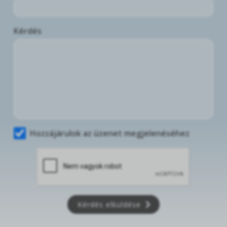
Kérdés
Hozzájárulok az üzenet megjelenéséhez
Kérdés elküldése