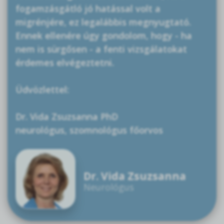
fogamzásgátló jó hatással volt a
migrénjére, ez legalábbis megnyugtató.
Ennek ellenére úgy gondolom, hogy - ha
nem is sürgősen - a fenti vizsgálatokat
érdemes elvégeztetni.
Üdvözlettel:
Dr. Vida Zsuzsanna PhD
neurológus, szomnológus főorvos
Dr. Vida Zsuzsanna
Neurológus