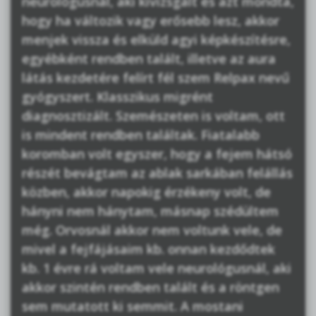
neurológusnál, aki kivizsgált és azt mondta,
hogy ha változik vagy erősebb lesz, akkor
menjek vissza és elküld agyi képkészítésre,
egyébként rendben talált, illetve az aura
látás kezdetére felírt fél szem Relpax nevű
gyógyszert. Klasszikus migrént
diagnosztizált. Szemészeten is voltam, ott
is mindent rendben találtak. Fiatalabb
koromban volt egyszer, hogy a fejem hátsó
részét bevágtam az ablak sarkában felállás
közben, akkor napokig érzékeny volt, de
hányni nem hánytam, másnap szédültem
még. Orvosnál akkor nem voltunk vele, de
mivel a fejfájásaim kb. onnan kezdődtek
kb. 1 évre rá voltam vele neurológusnál, aki
akkor szintén rendben talált és a röntgen
sem mutatott ki semmit. A mostani