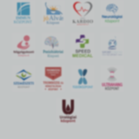
jó
Alvás
IMMUN
KÖZPONT
Központ
S
POR
T
O
R
V
OS
I
KÖ
ZPON
T