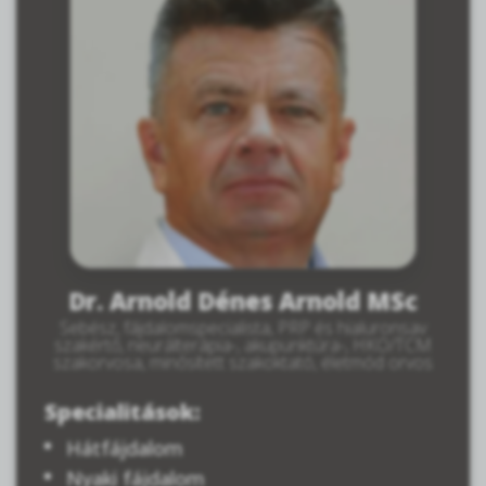
Dr. Arnold Dénes Arnold MSc
Sebész, fájdalomspecialista, PRP és hialuronsav
szakértő, neurálterápia-, akupunktúra-, HKO/TCM
szakorvosa, minősített szakoktató, életmód orvos
Specialitások:
Hátfájdalom
Nyaki fájdalom