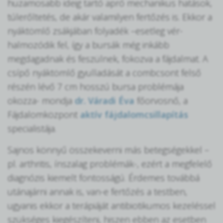
huzamosabb ideig tartó apró mechanikus hatások,
túlerőltetés, de akár valamilyen fertőzés is. Ekkor a
nyáktömlő zsákjában folyadék –esetleg vér-
halmozódik fel, így a bursák még inkább
megdagadnak és feszülnek, fokozva a fájdalmat. A
csípő nyáktömlő gyulladását a combcsont felső
részén lévő 7 cm hosszú bursa problémája
okozza- mondja
dr. Váradi Éva
főorvosnő, a
Fájdalomközpont
aktív fájdalomcsillapítás
specialistája.
Sajnos könnyű összekeverni más betegségekkel –
pl. arthritis, ínszalag problémák-, ezért a megfelelő
diagnózis kiemelt fontosságú. Érdemes továbbá
utánajárni annak is, van-e fertőzés a testben,
ugyanis ekkor a terápiáját antibiotikumos kezeléssel
szükséges kiegészíteni, hiszen ebben az esetben