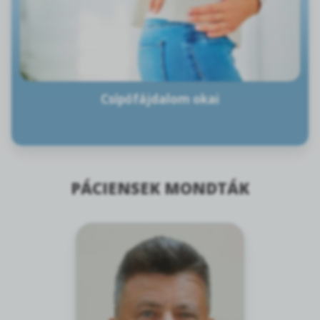
Csípőfájdalom okai
PÁCIENSEK MONDTÁK