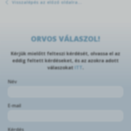
Visszalépés az előző oldalra...
ORVOS VÁLASZOL!
Kérjük mielőtt felteszi kérdését, olvassa el az
eddig feltett kérdéseket, és az azokra adott
válaszokat
ITT
.
Név
E-mail
Kérdés