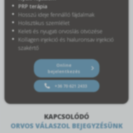
PRP terápia
Hosszú ideje fennálló fájdalmak
Holisztikus szemlélet
Keleti és nyugati orvoslás ötvözése
Kollagen injekció és hialuronsav injekció
szakértő
Online
bejelentkezés
+36 70 621 2433
KAPCSOLÓDÓ
ORVOS VÁLASZOL BEJEGYZÉSÜNK