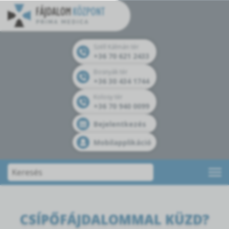
Széll Kálmán tér
+36 70 621 2433
Bosnyák tér
+36 30 434 1744
Kolosy tér
+36 70 940 0099
Bejelentkezés
Mobilapplikáció
CSÍPŐFÁJDALOMMAL KÜZD?