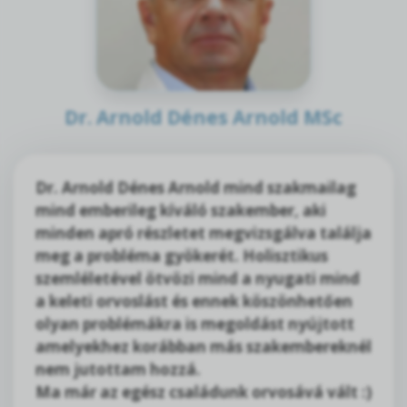
Dr. Arnold Dénes Arnold MSc
Dr. Arnold Dénes Arnold mind szakmailag
mind emberileg kíváló szakember, aki
minden apró részletet megvizsgálva találja
meg a probléma gyökerét. Holisztikus
szemléletével ötvözi mind a nyugati mind
a keleti orvoslást és ennek köszönhetően
olyan problémákra is megoldást nyújtott
amelyekhez korábban más szakembereknél
nem jutottam hozzá.
Ma már az egész családunk orvosává vált :)