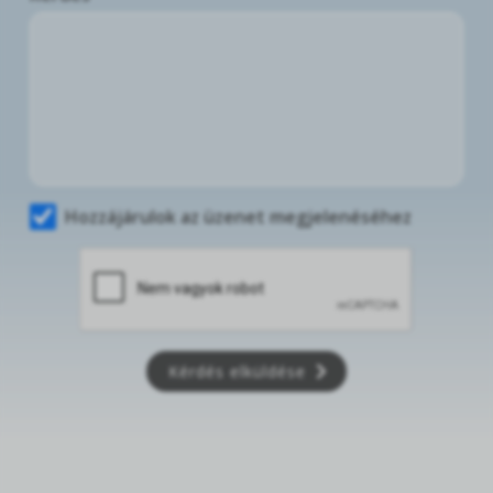
Hozzájárulok az üzenet megjelenéséhez
Kérdés elküldése