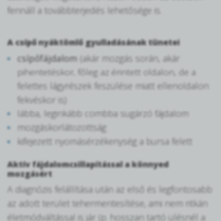
fennáll a továbbterjedés lehetősége is.
A csípő nyáktömlő gyulladásának tünetei
csípőfájdalom
(akár mozgás során, akár
pihentetéskor, főleg az érintett oldalon, de a
felettes lágyrészek feszülése miatt ellenoldalon
fekvéskor is)
lábba, leginkább combba sugárzó fájdalom
mozgáskorlátozottság
kifejezett nyomásérzékenység a bursa felett
Aktív fájdalomcsillapítással a könnyed
mozgásért
A diagnózis felállítása után az első és legfontosabb
az adott terület tehermentesítése, ami nem ritkán
életmódváltással is jár (p. hosszan tartó ülésnél a