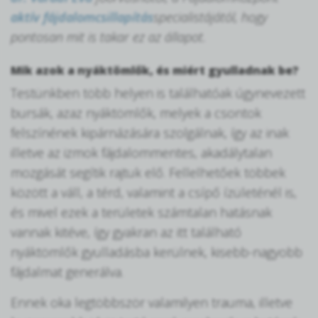
aktív fájdalomcsillapítás
specialistájától, hogy
pontosan mit is takar ez az állapot.
Mik azok a nyáktömlők, és miért gyulladnak be?
Testünkben több helyen is találhatóak úgynevezett
bursák, azaz nyáktömlők, melyek a csontok
felszínének kipárnázására szolgálnak, így az inak
illetve az izmok fájdalommentes, akadálytalan
mozgását segítik rajtuk elő. Fellelhetőek többek
között a váll, a térd, valamint a csípő ízületénél is,
és mivel ezek a területek számtalan hatásnak
vannak kitéve, így gyakran az itt található
nyáktömlők gyulladásba kerülnek, kisebb-nagyobb
fájdalmat generálva.
Ennek oka legtöbbször valamilyen trauma, illetve