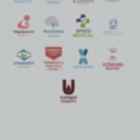
KÖZPONT
Központ
S
POR
T
O
R
V
OS
I
KÖ
ZPON
T