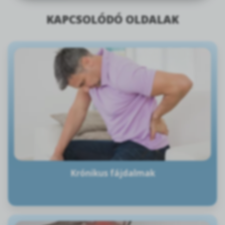
KAPCSOLÓDÓ OLDALAK
Krónikus fájdalmak