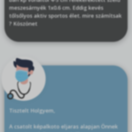
meszesárnyék 1x0.6 cm. Eddig kevés
tőlsőlyos aktiv sportos élet. mire számítsak
? Köszönet
Tisztelt Holgyem,
A csatolt képalkoto eljaras alapjan Önnek