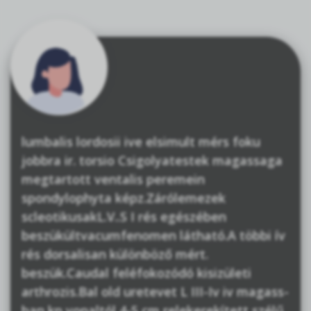
lumbalis lordosii ive elsimult mérs foku
jobbra ir. torsio Csigolyatestek magassaga
megtartott ventalis peremein
spondylophyta képz.Zárólemezek
scleotikusakL.V..S I rés egészében
beszükültvacumfenomen látható.A többi ív
rés dorsalisan különböző mért.
beszük.Caudal feléfokozódó kisizületi
arthrozis.Bal old uretevet L III-Iv iv magass-
ban kp vonaltól 4-5 cm relekerekített szélű