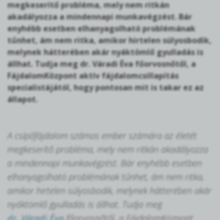
megkeserítő probléma, mely nem ritkán
akadályozza a mindennapi munkavégzést. Bár
enyhébb esetben elhanyagolható problémának
tűnhet, ám nem ritka, amikor hirtelen súlyosbodik,
melynek hátterében akár nyáktömlő gyulladás is
állhat. Tudja meg dr. Váradi Éva főorvosnőtől, a
FájdalomKözpont aktív fájdalomcsillapítás
specialistájától, hogy pontosan mit is takar ez az
állapot.
A csípőfájdalom számos ember számára az életét
megkeserítő probléma, mely nem ritkán akadályozza
a mindennapi munkavégzést. Bár enyhébb esetben
elhanyagolható problémának tűnhet, ám nem ritka,
amikor hirtelen súlyosbodik, melynek hátterében akár
nyáktömlő gyulladás is állhat. Tudja meg
dr. Váradi Éva
főorvosnőtől, a FájdalomKözpont