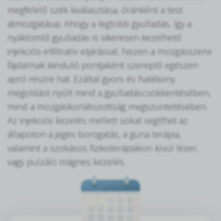
megfelelő szék kiválasztása, óránként a test
átmozgatása). Ahogy a legtöbb gyulladás, így a
nyáktömlő gyulladás is sikeresen kezelhető
injekciós-infiltratív eljárással, hiszen a mozgásszervi
fájdalmak kiinduló pontjaként szereplő egészen
apró részre hat. Ezáltal gyors és hatékony
megoldást nyúlt mind a gyulladáscsökkentésében,
mind a mozgáskorlátozottság megszüntetésében.
Az injekciós kezelés mellett sokat segíthet az
állapoton a jeges borogatás, a guna terápia,
valamint a szokásos fizikoterápiákon kívül lézer,
vagy pulzáló mágnes kezelés.