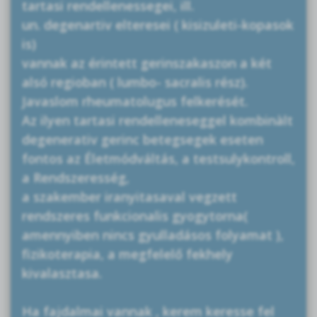
tartasi rendellenessegei, ill.
un. degenartiv elteresei ( kisizuleti-kopasok
is)
vannak az érintett gerinszakaszon a két
alsó regioban ( lumbo- sacralis rész).
Javaslom rheumatolugus felkerését.
Az ilyen tartasi rendelleneseggel kombinàlt
degenerativ gerinc betegsegek eseten
fontos az Életmódváltás, a testsulykontroll,
a Rendszeresség,
a szakember iranyitasaval vegzett
rendszeres funkcionalis gyogytorna(
amennyiben nincs gyulladásos folyamat ),
fizikoterapia, a megfelelő fekhely
kivalasztasa.
Ha fajdalmai vannak , kerem keresse fel