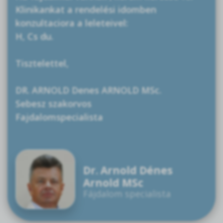
Klinikankat a rendelési idomben
konzultaciora a leleteivel:
H, Cs du.
Tisztelettel,
DR. ARNOLD Denes ARNOLD MSc.
Sebesz szakorvos
Fajdalomspecialista
Dr. Arnold Dénes
Arnold MSc
Fájdalom specialista