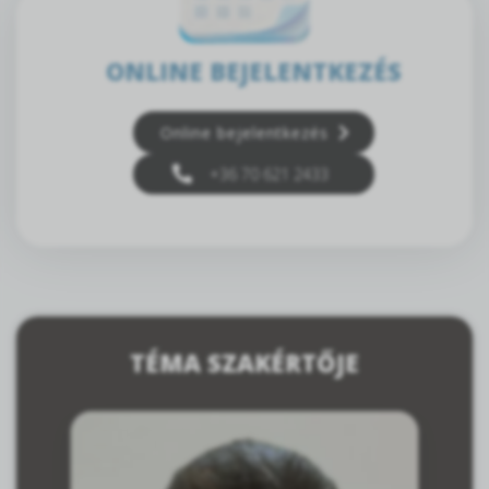
ONLINE BEJELENTKEZÉS
Online bejelentkezés
+36 70 621 2433
TÉMA SZAKÉRTŐJE