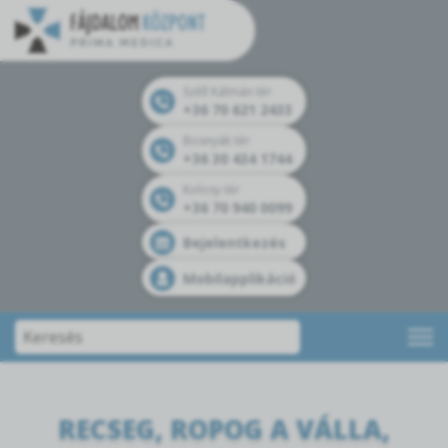
Széll Kálmán tér
+36 70 621 2433
Bosnyák tér
+36 30 434 1744
Kolosy tér
+36 70 940 0099
Bejelentkezés
Mobilapplikáció
RECSEG, ROPOG A VÁLLA,