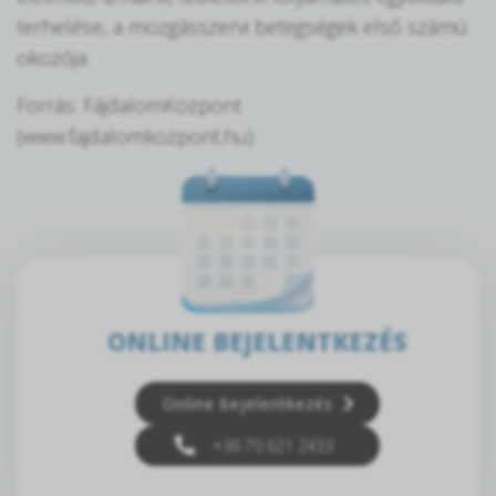
terhelése, a mozgásszervi betegségek első számú
okozója.
Forrás: FájdalomKözpont
(www.fajdalomkozpont.hu)
ONLINE BEJELENTKEZÉS
Online bejelentkezés
+36 70 621 2433