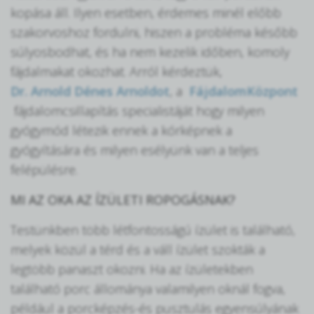
kopása áll. Ilyen esetben, érdemes minél előbb
szakorvoshoz fordulni, hiszen a probléma később
súlyosbodhat, és ha nem kezelik időben, komoly
fájdalmakat okozhat. Arról kérdeztük,
Dr. Arnold Dénes Arnoldot
, a
FájdalomKözpont
fájdalomcsillapítás specialistáját hogy milyen
gyógymód létezik ennek a kórképnek a
gyógyítására és milyen esélyünk van a teljes
felépülésre.
MI AZ OKA AZ ÍZÜLETI ROPOGÁSNAK?
Testünkben több létfontosságú ízület is található,
melyek közül a térd és a váll ízület szokták a
legtöbb panaszt okozni. Ha az ízületekben
található porc állománya valamilyen oknál fogva,
például a porcképzés-és pusztulás egyensúlyának