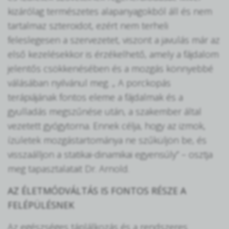
kizárólag természetes alapanyagokból áll és nem
tartalmaz szteroidot, ezért nem terheli
feleslegesen a szervezetet, viszont a javulás már az
első kezelésekkor is érzékelhető, amely a fájdalom
jelentős csökkenésében és a mozgás könnyebbé
válásában nyilvánul meg. „ A porckopás
terápiájának fontos eleme a fájdalmak és a
gyulladás megszűnése után, a szakember által
vezetett gyógytorna. Ennek célja, hogy az izmok,
ízületek mozgástartománya ne szűküljön be, és
visszaálljon a statikai-dinamikai egyensúly” – osztja
meg tapasztalatait Dr. Arnold.
AZ ÉLETMÓDVÁLTÁS IS FONTOS RÉSZE A
FELÉPÜLÉSNEK
Az egészséges táplálkozás és a rendszeres