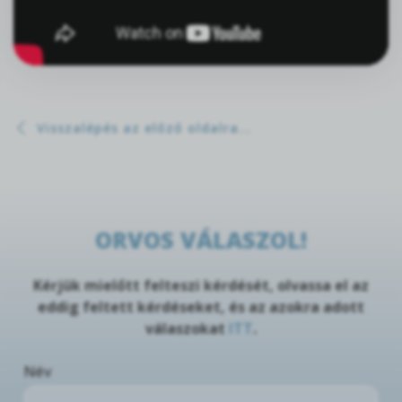
Visszalépés az előző oldalra...
ORVOS VÁLASZOL!
Kérjük mielőtt felteszi kérdését, olvassa el az
eddig feltett kérdéseket, és az azokra adott
válaszokat
ITT
.
Név