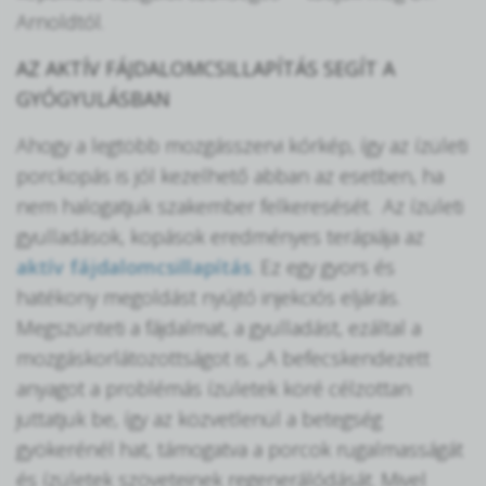
Arnoldtól.
AZ AKTÍV FÁJDALOMCSILLAPÍTÁS SEGÍT A
GYÓGYULÁSBAN
Ahogy a legtöbb mozgásszervi kórkép, így az ízületi
porckopás is jól kezelhető abban az esetben, ha
nem halogatjuk szakember felkeresését. Az ízületi
gyulladások, kopások eredményes terápiája az
aktív fájdalomcsillapítás
. Ez egy gyors és
hatékony megoldást nyújtó injekciós eljárás.
Megszünteti a fájdalmat, a gyulladást, ezáltal a
mozgáskorlátozottságot is. „A befecskendezett
anyagot a problémás ízületek köré célzottan
juttatjuk be, így az közvetlenül a betegség
gyökerénél hat, támogatva a porcok rugalmasságát
és ízületek szöveteinek regenerálódását. Mivel