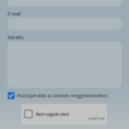
E-mail
Kérdés
Hozzájárulok az üzenet megjelenéséhez