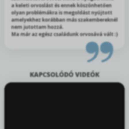
a keleti orvoslást és ennek köszönhetően
olyan problémákra is megoldást nyújtott
amelyekhez korábban más szakembereknél
nem jutottam hozzá.
Ma már az egész családunk orvosává vált :)
KAPCSOLÓDÓ VIDEÓK