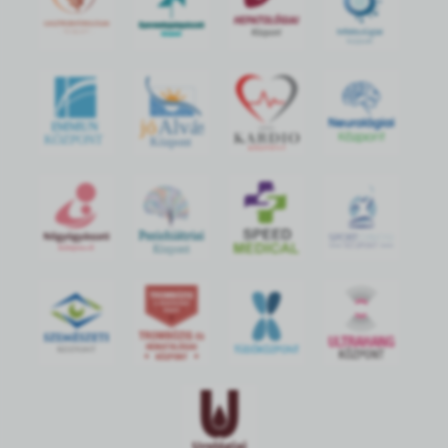
jó
Alvás
IMMUN
KÖZPONT
Központ
S
POR
T
O
R
V
OS
I
KÖ
ZPON
T