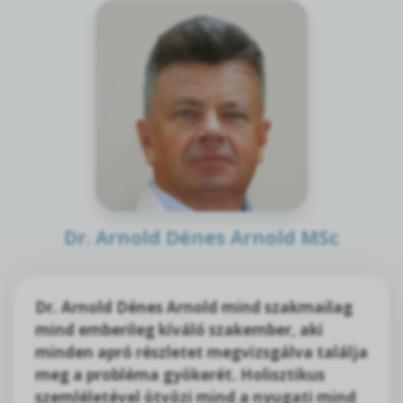
Dr. Arnold Dénes Arnold MSc
Dr. Arnold Dénes Arnold mind szakmailag
mind emberileg kíváló szakember, aki
minden apró részletet megvizsgálva találja
meg a probléma gyökerét. Holisztikus
szemléletével ötvözi mind a nyugati mind