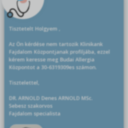
Tisztetelt Holgyem ,
Az Ön kérdése nem tartozik Klinikank
Fajdalom Központjanak profiljába, ezzel
kérem keresse meg Budai Allergia
Központot a 30-6319309es számon.
Tisztelettel,
DR. ARNOLD Denes ARNOLD MSc.
Sebesz szakorvos
Fajdalom specialista