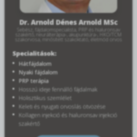
Dr. Arnold Dénes Arnold MSc
Sebész, fájdalomspecialista, PRP és hialuronsav
szakértő, neurálterápia-, akupunktúra-, HKO/TCM
szakorvosa, minősített szakoktató, életmód orvos
Specialitások:
Hátfájdalom
Nyaki fájdalom
PRP terápia
Hosszú ideje fennálló fájdalmak
Holisztikus szemlélet
Keleti és nyugati orvoslás ötvözése
Kollagen injekció és hialuronsav injekció
szakértő