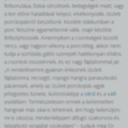
felborulása, fizikai sérülések, betegségek miatt, vagy
a kor előre haladtával leépül, elvékonyodik, ízületi
porckopásról beszélünk. Kezdeti stádiumban a
porc felszíne egyenetlenné válik, majd később
felbolyhosodik. Amennyiben a csontvégek között
nincs, vagy nagyon vékony a porcréteg, akkor nem
tudja a súrlódás gátló szerepét hatékonyan ellátni,
a csontok összeérnek, és ez nagy fájdalommal jár.
„A rendelésemre gyakran érkeznek ízületi
fájdalomra, recsegő, ropogó hangra panaszkodó
páciensek, amely az ízületi porckopás egyik
jellegzetes tünete, különösképp a
térd
és a
váll
esetében. Természetesen ennek a kellemetlen
hangnak más okai is lehetnek, ám hogy kiderüljön,
mi is okozza, mindenképpen átfogó szakorvosi és
képalkotó vizsgálat szükséges” – tudjuk meg Dr.