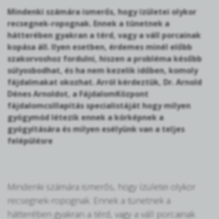
Mindenki számára ismerős, hogy ízületei olykor
recsegnek-ropognak. Ennek a tünetnek a
hátterében gyakran a térd, vagy a váll porcainak
kopása áll. Ilyen esetben, érdemes minél előbb
szakorvoshoz fordulni, hiszen a probléma később
súlyosbodhat, és ha nem kezelik időben, komoly
fájdalmakat okozhat. Arról kérdeztük, Dr. Arnold
Dénes Arnoldot, a FájdalomKözpont
fájdalomcsillapítás specialistáját hogy milyen
gyógymód létezik ennek a kórképnek a
gyógyítására és milyen esélyünk van a teljes
felépülésre
Mindenki számára ismerős, hogy ízületei olykor
recsegnek-ropognak. Ennek a tünetnek a
hátterében gyakran a térd, vagy a váll porcainak