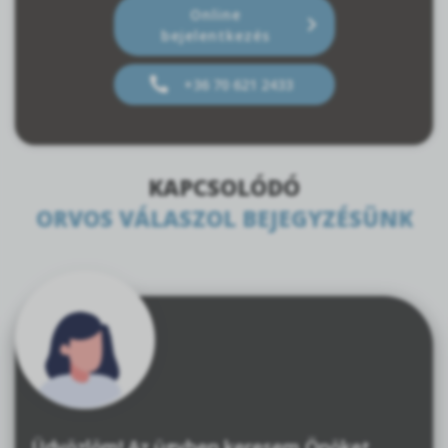
Online
bejelentkezés
+36 70 621 2433
KAPCSOLÓDÓ
ORVOS VÁLASZOL BEJEGYZÉSÜNK
Üdvözlöm! Az ügyben keresem Önöket,