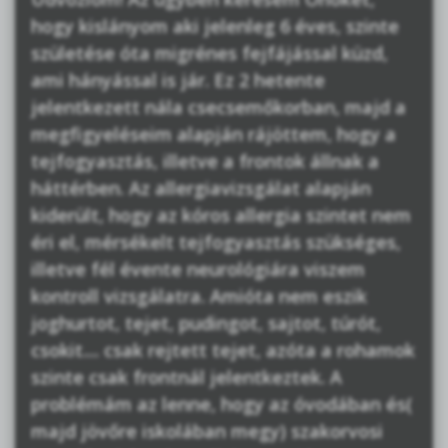
hogy kislányom aki jelenleg 6 éves, szinte
születése óta migrénes fejfájással küzd,
ami hányással is jár. Ez 2 hetente
jelentkezett nála csecsemőkorban, majd a
megfigyeléseim alapján rájöttem, hogy a
tejfogyasztás, illetve a frontok állnak a
háttérben. Az allergiavizsgálat alapján
kiderült, hogy az kóros allergia szintet nem
éri el, mérsékelt tejfogyasztás szükséges,
illetve fél évente neurológiára viszem
kontroll vizsgálatra. Amióta nem eszik
joghurtot, tejet, pudingot, sajtot, túrót,
csokit.... csak rejtett tejet, azóta a rohamok
szinte csak frontnál jelentkeztek. A
problémám az lenne, hogy az óvodában és(
majd jövőre iskolában megy) szakorvosi