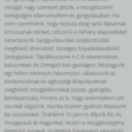
mozgás nagy szerepet játszik, a mozgásszervi
betegségek elkerülésében és gyógyításában. Ha
nem szeretnénk, hogy hosszú ideig tartó fájdalmak
kínozzanak minket, célszerű a néhány alapszabályt
betartanunk. Gyógyulásunkat súlykontrollal,
megfelelő étrenddel, bőséges folyadékbevitellel
támogassuk. Táplálkozzunk A-C-E-vitaminokban,
kalciumban és Omega3-ban gazdagon. Mozogjunk
egy héten minimum háromszor, válasszunk az
életkorunknak és egészségi állapotunknak
megfelelő mozgásformákat (úszás, gyaloglás,
kerékpározás). Fontos az is, hogy amennyiben ülő
munkát végzünk, munka közben gyakran iktassunk
be szüneteket. Óránként 10 percre álljunk fel, és
mozgassuk át magunkat, hiszen a mozgásszegény
életmód, izmaink, ízületeink folyamatos egyoldalú