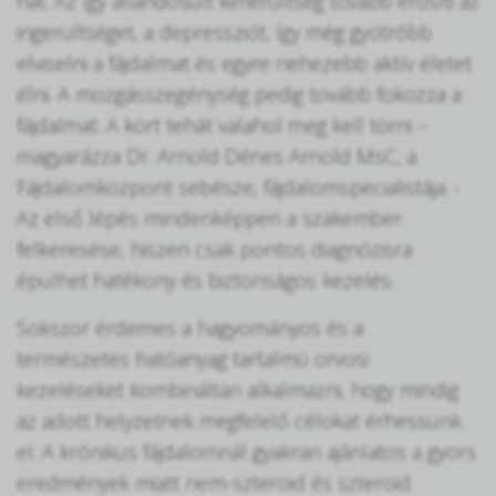
hat. Az így állandósult kimerültség tovább erősíti az
ingerültséget, a depressziót, így még gyötrőbb
elviselni a fájdalmat és egyre nehezebb aktív életet
élni. A mozgásszegénység pedig tovább fokozza a
fájdalmat. A kört tehát valahol meg kell törni –
magyarázza Dr. Arnold Dénes Arnold MsC, a
Fájdalomközpont sebésze, fájdalomspecialistája. -
Az első lépés mindenképpen a szakember
felkeresése, hiszen csak pontos diagnózisra
épülhet hatékony és biztonságos kezelés.
Sokszor érdemes a hagyományos és a
természetes hatóanyag tartalmú orvosi
kezeléseket kombináltan alkalmazni, hogy mindig
az adott helyzetnek megfelelő célokat érhessünk
el. A krónikus fájdalomnál gyakran ajánlatos a gyors
eredmények miatt nem-szteroid és szteroid