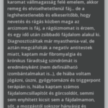
karomat vállmagasság felé emelem, akkor
remeg és elviselhetetlenül fáj... de a
leghihetetlenebb és elkeserítőbb, hogy
nevetés és rágás közben maga az
arcizmom is fáj, a rágóizmomat is érzem,
és egy idő után zsibbadó fájdalom alakul ki.
Diagnosztizáltak már myasthenia-val, de
aztán megcáfolták a negatív antitestek
miatt, kaptam már fibromyalgia és
krónikus fáradtság szindrómát is
eredményként (nem definiálható
izombántalmakat is...), de hiába voltam
jógázni, úszni, gyógytornázni és triggerpont
terápián is, hiába kaptam számos
fájdalomcsillapítót és görcsoldót, semmi
sem enyhített kicsit sem a fájdalmamon,
sőt, a mozgástól sokszor hányásig és