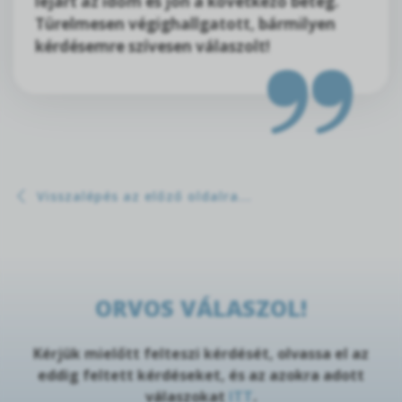
lejárt az időm és jön a következő beteg.
Türelmesen végighallgatott, bármilyen
kérdésemre szívesen válaszolt!
Visszalépés az előző oldalra...
ORVOS VÁLASZOL!
Kérjük mielőtt felteszi kérdését, olvassa el az
eddig feltett kérdéseket, és az azokra adott
válaszokat
ITT
.