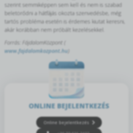
szerint semmiképpen sem kell és nem is szabad
beletörődni a hátfájás okozta szenvedésbe, még
tartós probléma esetén is érdemes kiutat keresni,
akár korábban nem próbált kezelésekkel.
Forrás: FájdalomKözpont (
www.fajdalomkozpont.hu
)
ONLINE BEJELENTKEZÉS
Online bejelentkezés