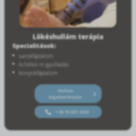
Lökéshullám terápia
Specialitások:
sarokfájdalom
Achilles-ín gyulladás
könyökfájdalom
Online
bejelentkezés
+36 70 621 2433