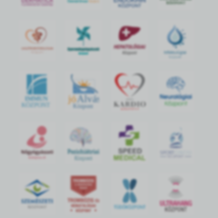
jó
Alvás
IMMUN
KÖZPONT
Központ
S
POR
T
O
R
V
OS
I
KÖ
ZPON
T