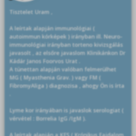
Tisztelet Uram ,
A leírtak alapján immunológiai (
autoimmun kórképek ) irányban ill. Neuro-
immunológiai irányban torteno kivizsgálás
javasolt , az elsőre javaslom Klinikánkon Dr
Kádár Janos Foorvos Urat .
A tünettan alapján valóban felmerülhet
MG ( Myasthenia Grav. ) vagy FM (
FibromyAliga ) diagnozisa , ahogy Ön is írta
.
Lyme kor irányában is javaslok serologiat (
vérvétel : Borrelia IgG /IgM ).
A leírtak alapján a KFS ( Krónikus Fajdalom