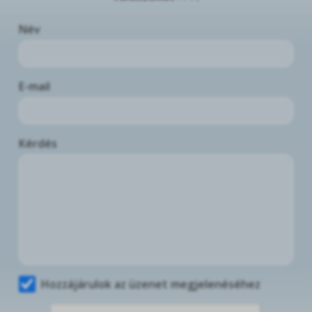
Név
E-mail
Kérdés
Hozzájárulok az üzenet megjelenéséhez