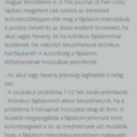
magyar felnőttekre is. A The Journal of Pain című
lapban megjelent cikk szerint az érintettek
különbözőképpen élik meg a fájdalom intenzitását,
a pontos helyét és az általa kiváltott tüneteket, ha
akut vagyis heveny, és ha krónikus fájdalommal
küzdenek. De mikortól beszélhetünk krónikus
hátfájásról
? A különbség a fájdalom
időtartamának hosszában jelentkezik.
- Az akut vagy heveny jelenség legfeljebb 6 hétig
tart.
- A szubakut probléma 7-12 hét során jelentkezik.
- Krónikus fájdalomról akkor beszélhetünk, ha a
probléma 3 hónapnál hosszabb ideig áll fenn. A
kutatók megvizsgálták a fájdalom jellemzői közti
különbségeket is és az eredményeik azt mutatták,
hogy a fájdalom intenzitása jelentősen magasabb