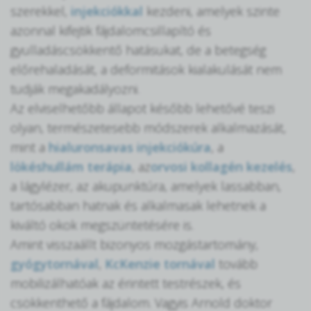
szerekkel,
injekciókkal
kezdeni, amelyek szinte
azonnal kifejtik fájdalomcsillapító és
gyulladáscsökkentő hatásukat, de a betegség
előrehaladását, a deformitások kialakulását nem
tudják megakadályozni.
Az elviselhetőbb állapot később lehetővé teszi
olyan, természetesebb módszerek alkalmazását,
mint a
hialuronsavas injekciókúra
, a
lökéshullám terápia
, az
orvosi kollagén kezelés
,
a lágylézer, az akupunktúra, amelyek lassabban,
tartósabban hatnak és alkalmasak lehetnek a
kiváltó okok megszüntetésére is.
Amint visszaállt bizonyos mozgástartomány,
gyógytornával
,
KcKenzie tornával
tovább
mobilizálhatóak az érintett testrészek, és
csökkenthető a fájdalom. Vagyis Arnold doktor