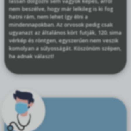
lassan dolgozni sem vagyok képes, arról
nem beszélve, hogy már lelkileg is ki fog
hatni rám, nem lehet így élni a
mindennapokban. Az orvosok pedig csak
ugyanazt az általános kört futják, 120. sima
vérkép és röntgen, egyszerűen nem veszik
komolyan a súlyosságát. Köszönöm szépen,
ha adnak választ!