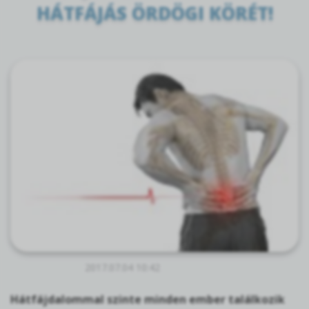
HÁTFÁJÁS ÖRDÖGI KÖRÉT!
2017.07.04 10:42
Hátfájdalommal szinte minden ember találkozik