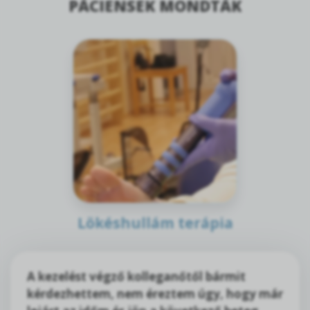
PÁCIENSEK MONDTÁK
Lökéshullám terápia
A kezelést végző kolleganőtől bármit
kérdezhettem, nem éreztem úgy, hogy már