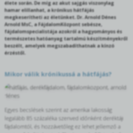
élete során. De míg az akut sajgás viszonylag
hamar elillanhat, a krónikus hátfájás
megkeserítheti az életünket. Dr. Arnold Dénes
Arnold MsC, a FájdalomKözpont sebésze,
fájdalomspecialistája azokról a hagyományos és
természetes hatóanyag tartalmú készítményekről
beszélt, amelyek megszabadíthatnak a kínzó
érzéstől.
Mikor válik krónikussá a hátfájás?
Egyes becslések szerint az amerikai lakosság
legalább 85 százaléka szenved időnként deréktáji
fájdalomtól, és hozzávetőleg ez lehet jellemző a