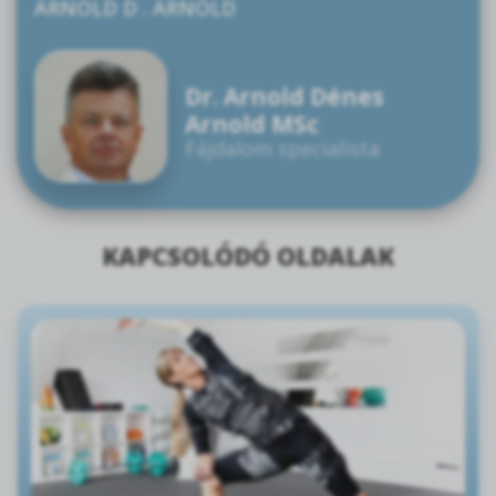
ARNOLD D . ARNOLD
Dr. Arnold Dénes
Arnold MSc
Fájdalom specialista
KAPCSOLÓDÓ OLDALAK