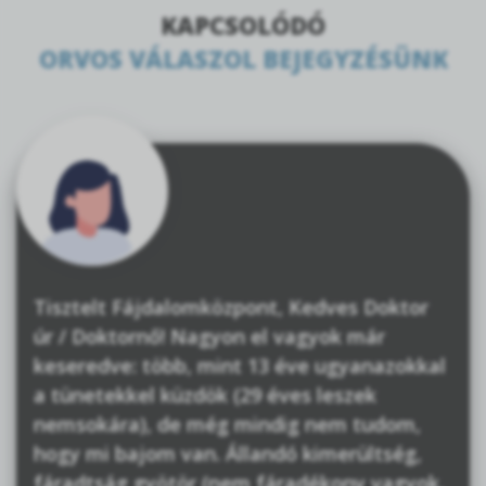
KAPCSOLÓDÓ
ORVOS VÁLASZOL BEJEGYZÉSÜNK
Tisztelt Fájdalomközpont, Kedves Doktor
úr / Doktornő! Nagyon el vagyok már
keseredve: több, mint 13 éve ugyanazokkal
a tünetekkel küzdök (29 éves leszek
nemsokára), de még mindig nem tudom,
hogy mi bajom van. Állandó kimerültség,
fáradtság gyötör (nem fáradékony vagyok,