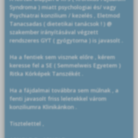
Syndroma ) miatt psychologiai és/ vagy
Psychiatrai konzilium / kezelés , Eletmod
Tanacsadas ( dietetikai tanácsok ! ) @
szakember irányításával végzett
rendszeres GYT ( gyógytorna ) is javasolt .
Ha a fentiek sem visznek előre , kérem
keresse fel a SE ( Semmelweis Egyetem )
Ritka Kórképek Tanszékét .
Ha a fájdalmai továbbra sem múlnak , a
fenti javasolt friss leletekkel várom
konziliumra Klinikánkon .
Tisztelettel ,