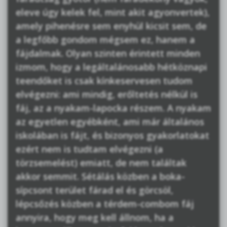
eleve úgy kelek fel, mint akit agyonvertek),
amely pihenésre sem enyhül kicsit sem, de
a legfőbb gondom mégsem ez, hanem a
fájdalmak. Olyan szinten érintett minden
izmom, hogy a legáltalánosabb hétköznapi
teendőket is csak kínkeservesen tudom
elvégezni: ami mindig, erőltetés nélkül is
fáj, az a nyakam-lapocka részem. A nyakam
az egyetlen egyébként, ami már általános
iskolában is fájt, és bizonyos gyakorlatokat
ezért nem is tudtam elvégezni (a
törzsemelést) emiatt, de nem találtak
akkor semmit. Sétálás közben a boka-
sípcsont terület fárad el és görcsöl,
lépcsőzés közben a térdem-combom fáj
annyira, hogy meg kell állnom, ha a