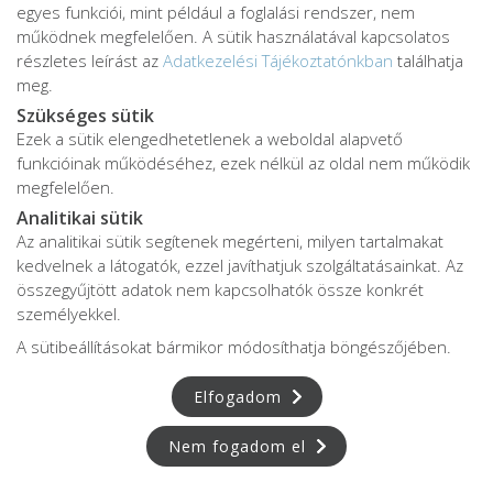
egyes funkciói, mint például a foglalási rendszer, nem
működnek megfelelően. A sütik használatával kapcsolatos
részletes leírást az
Adatkezelési Tájékoztatónkban
találhatja
meg.
Szükséges sütik
Ezek a sütik elengedhetetlenek a weboldal alapvető
Adatkezelési tájékoztató
funkcióinak működéséhez, ezek nélkül az oldal nem működik
Adatvédelmi tájékoztató
megfelelően.
ÁSZF
Analitikai sütik
Impresszum
Az analitikai sütik segítenek megérteni, milyen tartalmakat
kedvelnek a látogatók, ezzel javíthatjuk szolgáltatásainkat. Az
Karrier
összegyűjtött adatok nem kapcsolhatók össze konkrét
személyekkel.
A sütibeállításokat bármikor módosíthatja böngészőjében.
Az oldalon feltüntetett árak az ÁFÁ-t tartalmazzák!
A képek a
Shutterstock.com
és a
Canva.com
licence alapján
Elfogadom
kerültek felhasználásra.
Copyright © 2026 •
FájdalomKözpont
• Minden jog fenntartva.
Nem fogadom el
Developed by
Appon
&
György Nándor