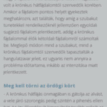
volt a krónikus hátfájdalomtól szenvedők körében.
Amikor a fájdalom pontos helyét igyekeztek
meghatározni, azt találták, hogy amíg a szubakut
tünetekkel rendelkezőknél jellemzően egyoldali
sugárzó fájdalom jelentkezett, addig a krónikus
fájdalommal élők kétoldali fájdalomról számoltak
be. Meglepő módon mind a szubakut, mind a
krónikus fájdalomtól szenvedők tapasztalták a
hangulatzavar jeleit, ez ugyanis nem annyira a
probléma időtartama, inkább az intenzitása miatt
jelentkezett.
Meg kell törni az ördögi kört
- A krónikus hátfájás önmagában is gátolja az alvást,
a vele járó szorongás pedig szintén a pihenés ellen