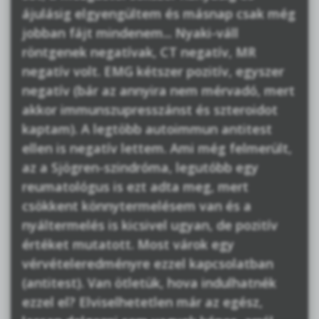
ájulásig elgyengültem és másnap csak még
jobban fájt mindenem... Nyaki-váll
röntgenek negatívak, CT negatív, MR
negatív volt. EMG kétszer pozitív, egyszer
negatív (bár az annyira nem mérvadó, mert
akkor immunszupresszánst és szteroidot
kaptam). A legtöbb autoimmun antitest
ellen is negatív lettem. Ami még felmerült,
az a Sjögren-szindróma, legutóbb egy
reumatológus is ezt adta meg, mert
csökkent könnytermelésem van és a
nyáltermelés is kicsivel ugyan, de pozitív
értéket mutatott. Most várok egy
vérvételeredményre ezzel kapcsolatban
(antitest). Van ötletük, hova indulhatnék
ezzel el? Elviselhetetlen már az egész,