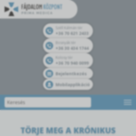
Széll Kálmán tér
+36 70 621 2433
Bosnyák tér
+36 30 434 1744
Kolosy tér
+36 70 940 0099
Bejelentkezés
Mobilapplikáció
TÖRJE MEG A KRÓNIKUS