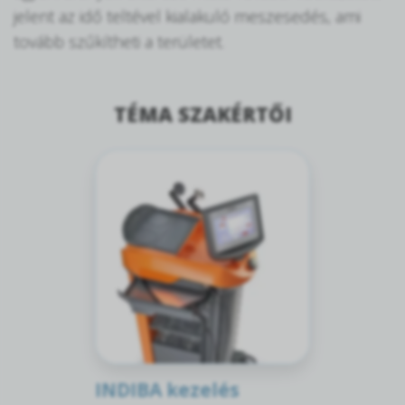
jelent az idő teltével kialakuló meszesedés, ami
tovább szűkítheti a területet.
TÉMA SZAKÉRTŐI
INDIBA kezelés