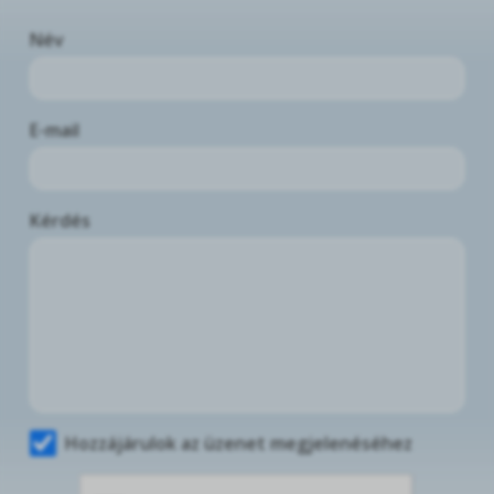
Név
E-mail
Kérdés
Hozzájárulok az üzenet megjelenéséhez