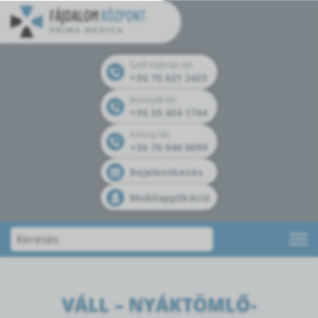
Széll Kálmán tér
+36 70 621 2433
Bosnyák tér
+36 30 434 1744
Kolosy tér
+36 70 940 0099
Bejelentkezés
Mobilapplikáció
VÁLL – NYÁKTÖMLŐ-