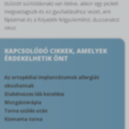
(túlzott súrlódásnak) van kitéve, akkor egy picikét
megvastagszik és ez gyulladásához vezet, ami
fájdalmat és a folyadék felgyülemlést, duzzanatot
okoz.
KAPCSOLÓDÓ CIKKEK, AMELYEK
ÉRDEKELHETIK ÖNT
Az ortopédiai implantátumok allergiát
okozhatnak
Diabéteszes láb kezelése
Mozgásterápia
Torna szülés után
Kismama torna