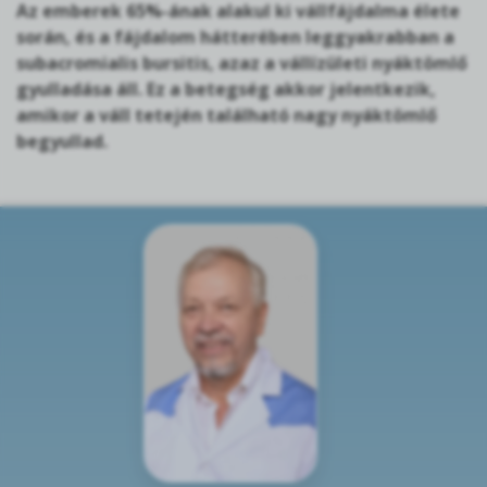
Az emberek 65%-ának alakul ki vállfájdalma élete
során, és a fájdalom hátterében leggyakrabban a
subacromialis bursitis, azaz a vállízületi nyáktömlő
gyulladása áll. Ez a betegség akkor jelentkezik,
amikor a váll tetején található nagy nyáktömlő
begyullad.