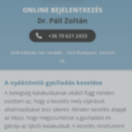
ONLINE BEJELENTKEZÉS
Dr. Páll Zoltán
+36 70 621 2433
Széll Kálmán téri rendelő - 1015 Budapest, Ostrom
16.
A nyáktömlő-gyulladás kezelése
A betegség kialakulásának okától függ minden
esetben az, hogy a kezelés mely eljárások
alkalmazásával lesz sikeres. Minden kezelés alapját
az képzi, hogy megszüntesse a gyulladást és
gátolja az újbóli kialakulását. A kezelés rendszerint