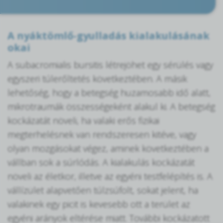
A nyáktömlő-gyulladás kialakulásának
okai
A subacromialis bursitis létrejöhet egy sérülés vagy
egyszeri túlerőltetés következtében. A másik
lehetőség, hogy a betegség huzamosabb idő alatt,
mikrotraumák összességeként alakul ki. A betegség
kockázatát növeli, ha valaki erős fizikai
megterhelésnek van rendszeresen kitéve, vagy
olyan mozgásokat végez, aminek következtében a
vállban sok a súrlódás. A kialakulás kockázatát
növeli az életkor, illetve az egyéni testfelépítés is. A
vállízület alapvetően túlzsúfolt, sokat jelent, ha
valakinek egy picit is kevesebb ott a terület az
egyéni arányok eltérése miatt. További kockázatott