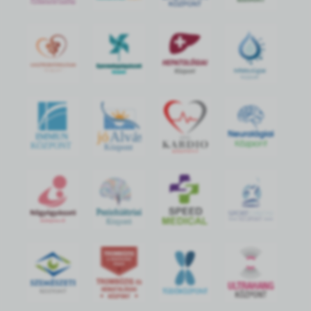
jó
Alvás
IMMUN
KÖZPONT
Központ
S
POR
T
O
R
V
OS
I
KÖ
ZPON
T