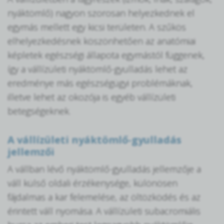
nyáktömlő) nagyon szorosan helyezkednek el
egymás mellett egy kicsi területen. A szűkös
elhelyezkedésnek köszönhetően az anatómiai
képletek egészségi állapota egymástól függenek,
így a vállízületi nyáktömlő-gyulladás lehet az
eredménye más egészségügyi problémáknak,
illetve lehet az okozója is egyéb vállízületi
betegségeknek.
A vállízületi nyáktömlő-gyulladás
jellemzői
A vállban lévő nyáktömlő-gyulladás jellemzője a
váll külső oldali érzékenysége, különösen
fájdalmas a kar felemelése, az öltözködés és az
érintett váll nyomása. A vállízületi subacromiális