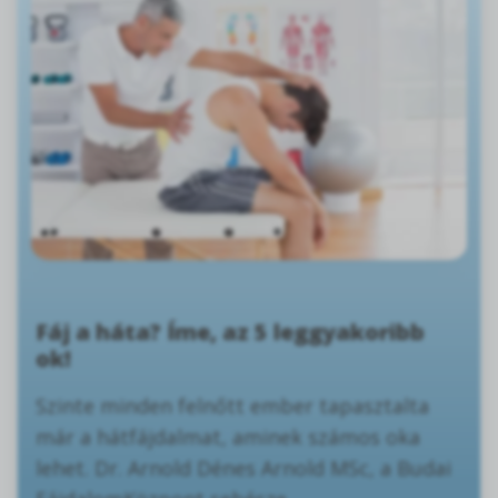
Fáj a háta? Íme, az 5 leggyakoribb
ok!
Szinte minden felnőtt ember tapasztalta
már a hátfájdalmat, aminek számos oka
lehet. Dr. Arnold Dénes Arnold MSc, a Budai