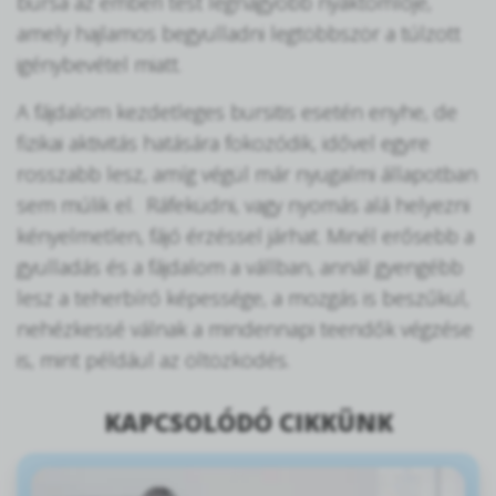
bursa az emberi test legnagyobb nyáktömlője,
amely hajlamos begyulladni legtöbbször a túlzott
igénybevétel miatt.
A fájdalom kezdetleges bursitis esetén enyhe, de
fizikai aktivitás hatására fokozódik, idővel egyre
rosszabb lesz, amíg végül már nyugalmi állapotban
sem múlik el. Ráfeküdni, vagy nyomás alá helyezni
kényelmetlen, fájó érzéssel járhat. Minél erősebb a
gyulladás és a fájdalom a vállban, annál gyengébb
lesz a teherbíró képessége, a mozgás is beszűkül,
nehézkessé válnak a mindennapi teendők végzése
is, mint például az öltözködés.
KAPCSOLÓDÓ CIKKÜNK