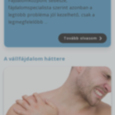
FájdalomKözpont sebésze,
fájdalomspecialista szerint azonban a
legtöbb probléma jól kezelhető, csak a
legmegfelelőbb ...
Tovább olvasom
A vállfájdalom háttere