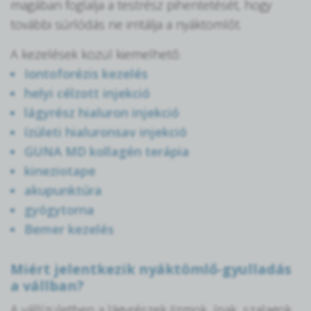
magában foglalja a testrész pihentetését, hogy
további súrlódás ne irritálja a nyáktömlőt.
A kezelések közül kiemelhető:
Iontoforézis kezelés
helyi célzott injekció
lágyrész hialuron injekció
ízületi hialuronsav injekció
GUNA MD kollagén terápia
kineziotape
akupunktúra
gyógytorna
Bemer kezelés
Miért jelentkezik nyáktömlő-gyulladás
a vállban?
A vállízületben a lágyrészek (izmok, ínak, szalagok,