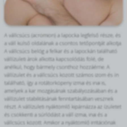
A vállcsúcs (acromion) a lapocka legfelső része, és
a váll külső oldalának a csontos tetőpontját alkotja.
A vállcsúcs belóg a felkar és a lapockán található
vállízületi árok alkotta kapcsolódás fölé, de
anélkül, hogy bármely csonthoz hozzáérne. A
vállízület és a vállcsúcs között számos izom és ín
található, így a rotátorköpeny izmai és inai is,
amelyek a kar mozgásának szabályozásában és a
vállízület stabilitásának fenntartásában vesznek
részt. A vállízületi nyáktömlő kipárnázza az ízületet
és csökkenti a súrlódást a váll izmai, inai és a
vállcsúcs között. Amikor a nyáktömlő irritációnak