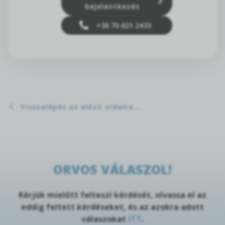
bejelentkezés
+36 70 621 2433
Visszalépés az előző oldalra...
ORVOS VÁLASZOL!
Kérjük mielőtt felteszi kérdését, olvassa el az
eddig feltett kérdéseket, és az azokra adott
válaszokat
ITT
.