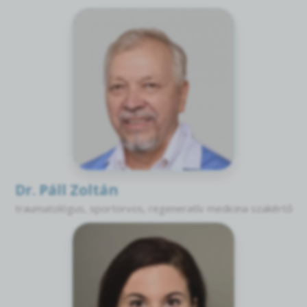
Dr. Páll Zoltán
traumatológus, sportorvos, regeneratív medicina szakértő