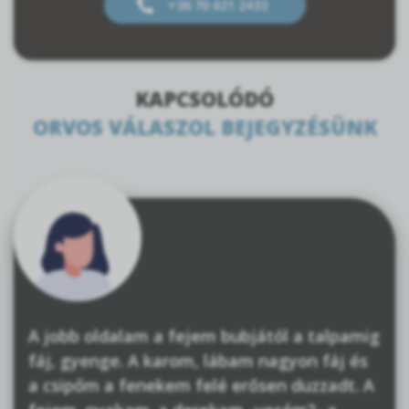
+36 70 621 2433
KAPCSOLÓDÓ
ORVOS VÁLASZOL BEJEGYZÉSÜNK
A jobb oldalam a fejem bubjától a talpamig
fáj, gyenge. A karom, lábam nagyon fáj és
a csipőm a fenekem felé erősen duzzadt. A