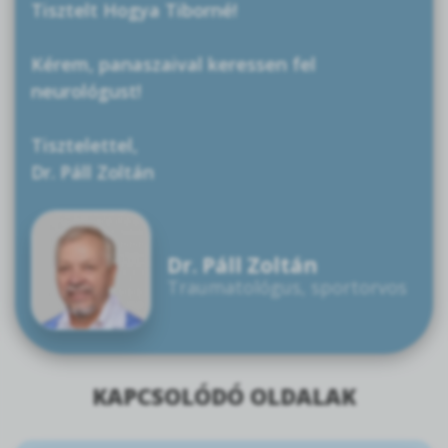
Tisztelt Hogya Tiborné!
Kérem, panaszaival keressen fel
neurológust!
Tisztelettel,
Dr. Páll Zoltán
Dr. Páll Zoltán
Traumatológus, sportorvos
KAPCSOLÓDÓ OLDALAK