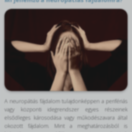
A neuropátiás fájdalom tulajdonképpen a perifériás
vagy központi idegrendszer egyes részeinek
elsődleges károsodása vagy működészavara által
okozott fájdalom. Mint a meghatározásból is