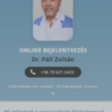
ONLINE BEJELENTKEZÉS
Dr. Páll Zoltán
+36 70 621 2433
Széll Kálmán téri rendelő - 1015 Budapest, Ostrom
16.
Mi jellemző a neuropátiás fájdalomra?