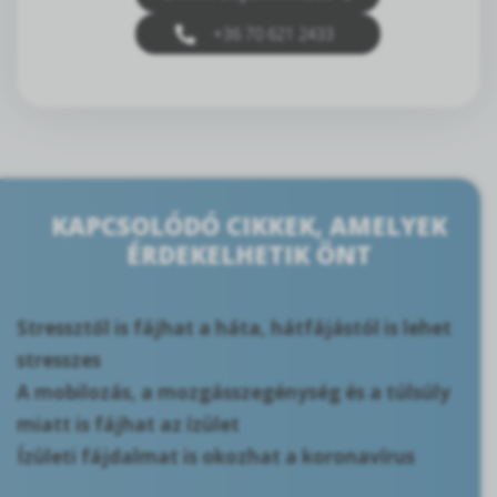
+36 70 621 2433
KAPCSOLÓDÓ CIKKEK, AMELYEK
ÉRDEKELHETIK ÖNT
Stressztől is fájhat a háta, hátfájástól is lehet
stresszes
A mobilozás, a mozgásszegénység és a túlsúly
miatt is fájhat az ízület
Ízületi fájdalmat is okozhat a koronavírus