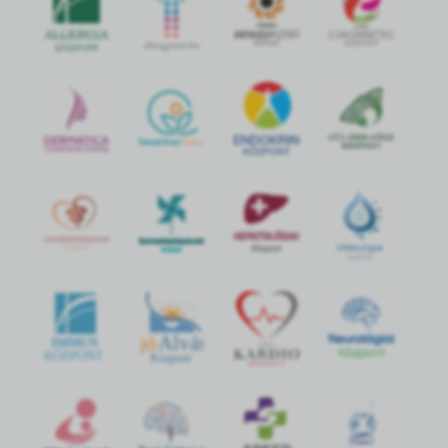
jó
Alvás
IMMUN
KÖZPONT
Központ