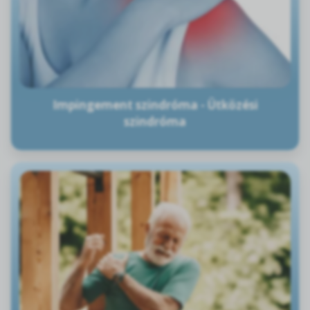
Impingement szindróma - Ütközési
szindróma