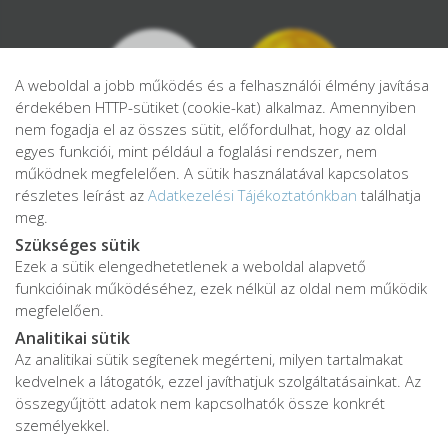
A weboldal a jobb működés és a felhasználói élmény javítása
érdekében HTTP-sütiket (cookie-kat) alkalmaz. Amennyiben
nem fogadja el az összes sütit, előfordulhat, hogy az oldal
egyes funkciói, mint például a foglalási rendszer, nem
működnek megfelelően. A sütik használatával kapcsolatos
részletes leírást az
Adatkezelési Tájékoztatónkban
találhatja
meg.
Szükséges sütik
Ezek a sütik elengedhetetlenek a weboldal alapvető
Adatkezelési tájékoztató
funkcióinak működéséhez, ezek nélkül az oldal nem működik
Adatvédelmi tájékoztató
megfelelően.
ÁSZF
Analitikai sütik
Impresszum
Az analitikai sütik segítenek megérteni, milyen tartalmakat
kedvelnek a látogatók, ezzel javíthatjuk szolgáltatásainkat. Az
Karrier
összegyűjtött adatok nem kapcsolhatók össze konkrét
személyekkel.