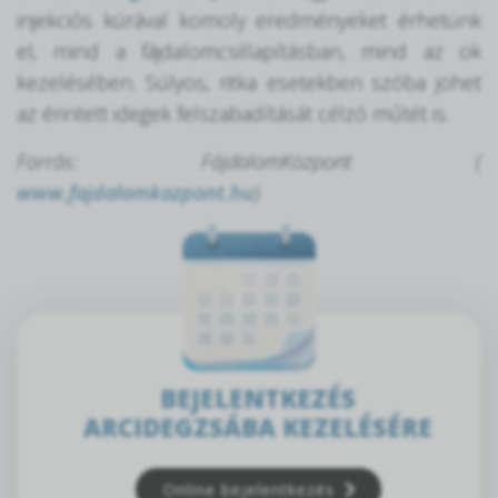
injekciós kúrával komoly eredményeket érhetünk
el, mind a fájdalomcsillapításban, mind az ok
kezelésében. Súlyos, ritka esetekben szóba jöhet
az érintett idegek felszabadítását célzó műtét is.
Forrás: FájdalomKözpont (
www.fajdalomkozpont.hu
)
BEJELENTKEZÉS
ARCIDEGZSÁBA KEZELÉSÉRE
Online bejelentkezés