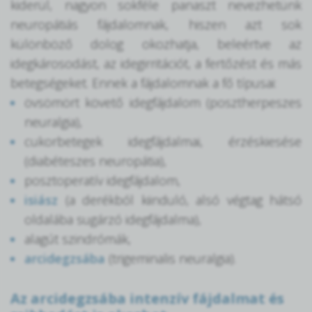
kiderül, nagyon sokféle panaszt nevezhetünk
neuropátiás fájdalomnak, hiszen azt sok
különböző dolog okozhatja, beleértve az
idegkárosodást, az idegirritációt, a fertőzést és más
betegségeket. Ennek a fájdalomnak a fő típusai:
övsömört követő idegfájdalom (posztherpeszes
neuralgia),
cukorbetegek idegfájdalmai, érzéskiesése
(diabéteszes neuropátia),
posztoperatív idegfájdalom,
isiász
(a derékból kiinduló, alsó végtag hátsó
oldalába sugárzó idegfájdalma),
alagút szindrómák,
arcidegzsába
(trigeminalis neuralgia).
Az arcidegzsába intenzív fájdalmat és