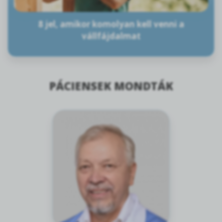
8 jel, amikor komolyan kell venni a
vállfájdalmat
PÁCIENSEK MONDTÁK