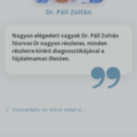
Dr. Páll Zoltán
Nagyon elégedett vagyok Dr. Páll Zoltán
főorvos Úr nagyon részletes, minden
részletre kitérő diagnosztikájával a
fájdalmamat illetően.
Visszalépés az előző oldalra...