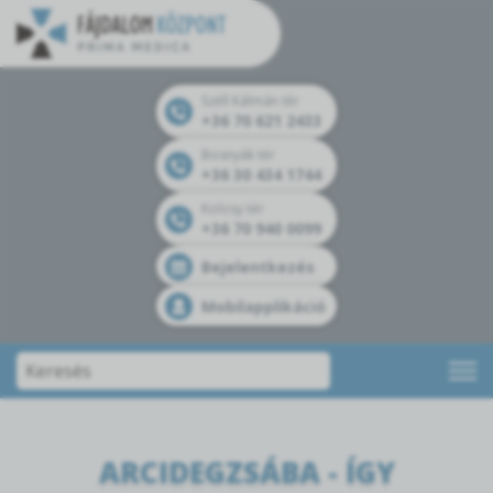
Széll Kálmán tér
+36 70 621 2433
Bosnyák tér
+36 30 434 1744
Kolosy tér
+36 70 940 0099
Bejelentkezés
Mobilapplikáció
ARCIDEGZSÁBA - ÍGY