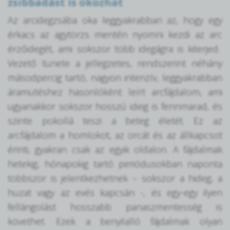
zsibbadást is okozhat
Az arcidegzsába oka leggyakrabban az, hogy egy
érkacs az agytörzs mentén nyomni kezdi az arc
érzőidegét, ami sokszor több idegágra is kiterjed.
Vezető tünete a jellegzetes, rendszerint néhány
másodpercig tartó, nagyon intenzív, leggyakrabban
áramütéshez hasonlóként leírt arcfájdalom, ami
ugyanakkor sokszor hosszú ideig is fennmarad, és
szinte pokollá teszi a beteg életét. Ez az
arcfájdalom a homlokot, az orcát és az állkapcsot
érinti, gyakran csak az egyik oldalon. A fájdalmak
hetekig, hónapokig tartó periódusokban naponta
többször is jelentkezhetnek – sokszor a hideg, a
huzat vagy az evés kapcsán -, és egy-egy ilyen
fellángolást hosszabb panaszmentesség is
követhet. Ezek a benyilalló fájdalmak olyan