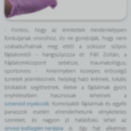
- Fontos, hogy az érintettek mindenképpen
forduljanak orvoshoz, és ne gondolják, hogy nem
szabadulhatnak meg ettől a sokszor súlyos
fájdalomtól – hangsúlyozza dr. Páll Zoltán, a
FájdalomKözpont sebésze, traumatológus,
sportorvos. - Amennyiben közepes erősségű
tünetek jelentkeznek, helyileg ható krémek, lokális
blokádok segíthetnek, illetve a fájdalmak gyors
enyhítésében hasznosak lehetnek a
szteroid injekciók
. Komolyabb fájdalmak és egyéb
panaszok esetén elrendelhetünk vényköteles
szereket, és nagyon jó hatásfokú lehet az
orvosi kollagén terápia
is. Egy hat alkalmas