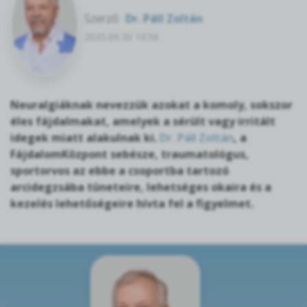
Szerző:
Dr. Páll Zoltán
2025.09.30 10:56
Neuralgiáknak nevezzük azokat a komoly, sokszor
éles fájdalmakat, amelyek a sérült vagy irritált
idegek miatt alakulnak ki.
Dr. Páll Zoltán
, a
FájdalomKözpont sebésze, traumatológus,
sportorvos az ebbe a csoportba tartozó
arcidegzsába tüneteire, lehetséges okaira és a
kezelés lehetőségeire hívta fel a figyelmet.