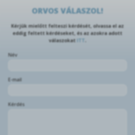
ORVOS VÁLASZOL!
Kérjük mielőtt felteszi kérdését, olvassa el az
eddig feltett kérdéseket, és az azokra adott
válaszokat
ITT
.
Név
E-mail
Kérdés