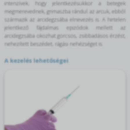
intenzívek, hogy jelentkezésükkor a betegek
megmerevednek, grimaszba rándul az arcuk, ebből
származik az arcidegzsába elnevezés is. A hirtelen
jelentkező fájdalmas epizódok mellett az
arcidegzsába okozhat görcsös, zsibbadásos érzést,
nehezített beszédet, rágási nehézséget is.
A kezelés lehetőségei