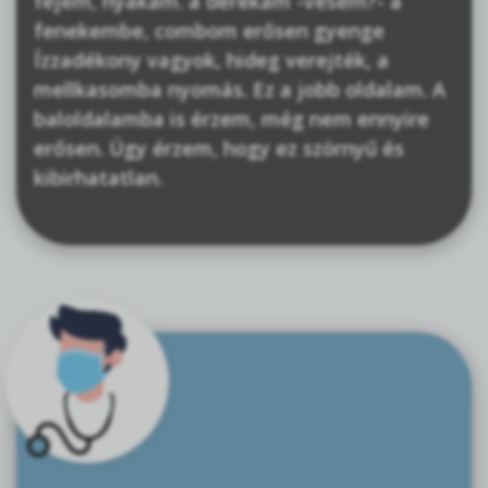
fejem, nyakam. a derekam -vesém?- a
fenekembe, combom erősen gyenge
Ízzadékony vagyok, hideg verejték, a
mellkasomba nyomás. Ez a jobb oldalam. A
baloldalamba is érzem, még nem ennyire
erősen. Úgy érzem, hogy ez szörnyű és
kibirhatatlan.