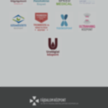
S
POR
T
O
R
V
OS
I
KÖ
ZPON
T