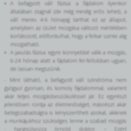
A befagyott váll fázisa: a fájdalom ilyenkor
általában stagnál (de még mindig erős lehet), a
váll merev. 4-6 hónapig tarthat ez az állapot,
amelyben az ízület mozgása változó mértékben
korlátozott, előfordulhat, hogy a felkar szinte alig
mozgatható.
A javulás fázisa: egyre könnyebbé válik a mozgás,
6-24 hónap alatt a fájdalom fel-fellobban ugyan,
de lassan megszűnik.
- Mint látható, a befagyott váll szindróma nem
gyógyul gyorsan, és komoly fájdalommal, valamint
akár teljes mozgásbeszűküléssel jár. Ez egyrészt
jelentősen rontja az életminőséget, másrészt akár
betegszabadságra is kényszerítheti azokat, akiknek
a munkájukhoz szükséges lenne a szabad mozgás
- hangsúlyozza Arnold doktor. – Ezért