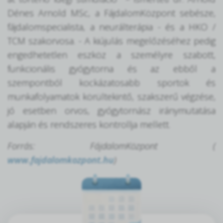
Dénes Arnold MSc, a FájdalomKözpont sebésze,
fájdalomspecialista, a neurálterápia - és a HKO /
TCM szakorvosa. - A kiújulás megelőzéséhez pedig
engedhetetlen eszköz a személyre szabott,
funkcionális gyógytorna és az ebből a
szempontból kockázatosabb sportok és
munkafolyamatok körültekintő, szakszerű végzése,
jó esetben orvos, gyógytornász iránymutatása
alapján és rendszeres kontrollja mellett.
Forrás: FájdalomKözpont (
www.fajdalomkozpont.hu
)