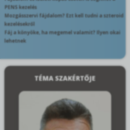
PENS kezelés
Mozgásszervi fájdalom? Ezt kell tudni a szteroid
kezelésekről
Fáj a könyöke, ha megemel valamit? Ilyen okai
lehetnek
TÉMA SZAKÉRTŐJE