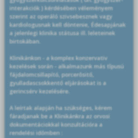
interakciók ) kérdésében véleményem
szerint az operáló szivsebesznek vagy
kardiologusnak kell döntenie, Édesapjának
a jelenlegi klinika státusa ill. leleteinek
birtokában.
Klinikánkon - a komplex konzervativ
kezelések során - alkalmazunk más tîpusú
fájdalomcsillapító, porcerôsitő,
gyulladascsokkentő eljárásokat is a
gerincsérv kezelésére.
A leírtak alapján ha szükséges, kérem
fáradjanak be a Klinikánkra az orvosi
dokumentáciokkal konzultációra a
rendelési időmben :