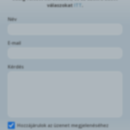
válaszokat
ITT
.
Név
E-mail
Kérdés
Hozzájárulok az üzenet megjelenéséhez