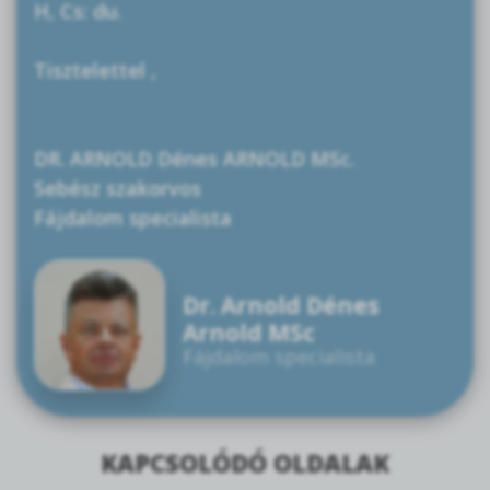
H, Cs: du.
Tisztelettel ,
DR. ARNOLD Dénes ARNOLD MSc.
Sebész szakorvos
Fájdalom specialista
Dr. Arnold Dénes
Arnold MSc
Fájdalom specialista
KAPCSOLÓDÓ OLDALAK