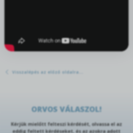
Visszalépés az előző oldalra...
ORVOS VÁLASZOL!
Kérjük mielőtt felteszi kérdését, olvassa el az
eddig feltett kérdéseket, és az azokra adott