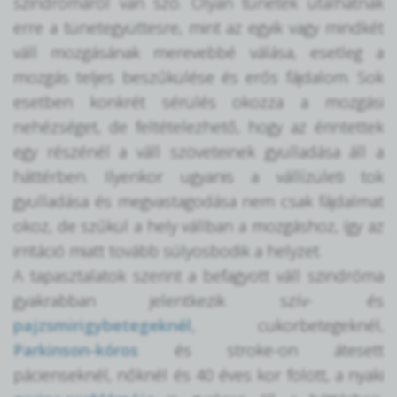
szindrómáról van szó. Olyan tünetek utalhatnak
erre a tünetegyüttesre, mint az egyik vagy mindkét
váll mozgásának merevebbé válása, esetleg a
mozgás teljes beszűkülése és erős fájdalom. Sok
esetben konkrét sérülés okozza a mozgási
nehézséget, de feltételezhető, hogy az érintettek
egy részénél a váll szöveteinek gyulladása áll a
háttérben. Ilyenkor ugyanis a vállízületi tok
gyulladása és megvastagodása nem csak fájdalmat
okoz, de szűkül a hely vállban a mozgáshoz, így az
irritáció miatt tovább súlyosbodik a helyzet.
A tapasztalatok szerint a befagyott váll szindróma
gyakrabban jelentkezik szív- és
pajzsmirigybetegeknél,
cukorbetegeknél,
Parkinson-kóros
és stroke-on átesett
pácienseknél, nőknél és 40 éves kor fölött, a nyaki