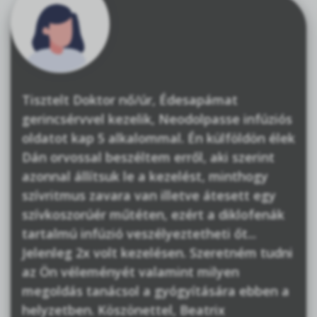
Tisztelt Doktor nő/úr, Édesapámat
gerincsérvvel kezelik, Neodolpasse infúziós
oldatot kap 5 alkalommal. Én külföldön élek
Dán orvossal beszéltem erről, aki szerint
azonnal állítsuk le a kezelést, minthogy
szívritmus zavara van illetve átesett egy
szívkoszorúér műtéten, ezért a diklofenák
tartalmú infúzió veszélyeztetheti őt...
Jelenleg 2x volt kezelésen. Szeretném tudni
az Ön véleményét valamint milyen
megoldás tanácsol a gyógyítására ebben a
helyzetben. Köszönettel, Beatrix