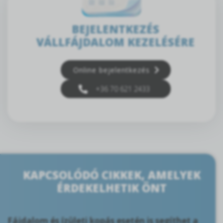
BEJELENTKEZÉS
VÁLLFÁJDALOM KEZELÉSÉRE
Online bejelentkezés
+36 70 621 2433
KAPCSOLÓDÓ CIKKEK, AMELYEK
ÉRDEKELHETIK ÖNT
Fájdalom és ízületi kopás esetén is segíthet a