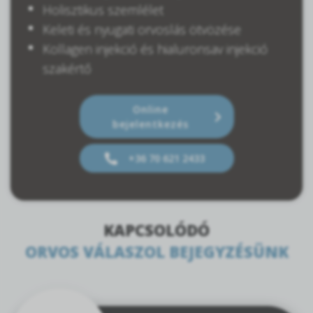
Holisztikus szemlélet
Keleti és nyugati orvoslás ötvözése
Kollagen injekció és hialuronsav injekció
szakértő
Online
bejelentkezés
+36 70 621 2433
KAPCSOLÓDÓ
ORVOS VÁLASZOL BEJEGYZÉSÜNK