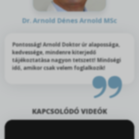
Dr. Arnold Dénes Arnold MSc
Pontosság! Arnold Doktor úr alapossága,
kedvessége, mindenre kiterjedő
tájékoztatàsa nagyon tetszett! Minőségi
idő, amikor csak velem foglalkozik!
KAPCSOLÓDÓ VIDEÓK