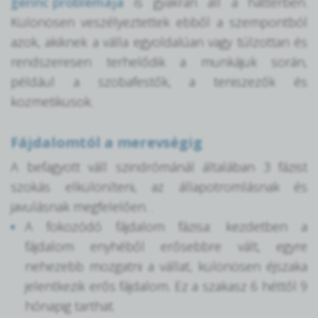
gerinc problémája
is gyakran áll a háttérben.
Különösen veszélyeztettek ebből a szempontból
azok, akiknek a válla egyoldalúan vagy túlzottan és
rendszeresen terhelődik a munkájuk során,
például a szobafestők, a teniszezők és
kozmetikusok.
Fájdalomtól a merevségig
A befagyott váll szindrómánál általában 3 fázist
szokás elkülöníteni, az állapotromlásnak és
javulásnak megfelelően. .
A fokozódó fájdalom fázisa: kezdetben a
fájdalom enyhéből erősebbre vált, egyre
nehezebb mozgatni a vállat, különösen éjszaka
jelentkezik erős fájdalom. Ez a szakasz 6 héttől 9
hónapig tarthat.