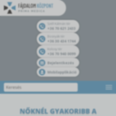
Széll Kálmán tér
+36 70 621 2433
Bosnyák tér
+36 30 434 1744
Kolosy tér
+36 70 940 0099
Bejelentkezés
Mobilapplikáció
NŐKNÉL GYAKORIBB A