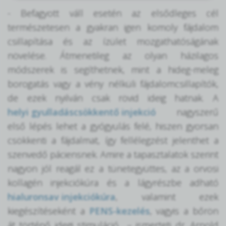
- Befagyott váll esetén az elsődleges cél
természetesen a gyakran igen komoly fájdalom
csillapítása és az ízület mozgathatóságának
növelése. Átmenetileg az olyan házilagos
módszerek is segíthetnek, mint a hideg-meleg
borogatás vagy a vény nélküli fájdalomcsillapítók,
de ezek nyilván csak rövid ideig hatnak. A
helyi gyulladáscsökkentő injekció
nagyszerű
első lépés lehet a gyógyulás felé, hiszen gyorsan
csökkenti a fájdalmat, így fellélegzést jelenthet a
szenvedő páciensnek. Amire a tapasztalatok szerint
nagyon jól reagál ez a tünetegyüttes, az a orvosi
kollagén injekciókúra és a lágyrészbe adható
hialuronsav injekciókúra
, valamint ezek
kiegészítéseként a
PENS-kezelés
, vagyis a bőrön
át történő idegi stimuláció – ismerteti dr. Arnold