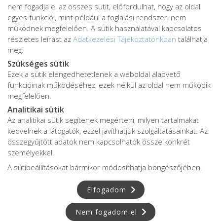
nem fogadja el az összes sütit, előfordulhat, hogy az oldal
egyes funkciói, mint például a foglalási rendszer, nem
működnek megfelelően. A sütik használatával kapcsolatos
részletes leírást az
Adatkezelési Tájékoztatónkban
találhatja
meg.
Szükséges sütik
Ezek a sütik elengedhetetlenek a weboldal alapvető
Adatkezelési tájékoztató
funkcióinak működéséhez, ezek nélkül az oldal nem működik
Adatvédelmi tájékoztató
megfelelően.
ÁSZF
Analitikai sütik
Impresszum
Az analitikai sütik segítenek megérteni, milyen tartalmakat
kedvelnek a látogatók, ezzel javíthatjuk szolgáltatásainkat. Az
Karrier
összegyűjtött adatok nem kapcsolhatók össze konkrét
személyekkel.
A sütibeállításokat bármikor módosíthatja böngészőjében.
Az oldalon feltüntetett árak az ÁFÁ-t tartalmazzák!
A képek a
Shutterstock.com
és a
Canva.com
licence alapján
Elfogadom
kerültek felhasználásra.
Copyright © 2026 •
FájdalomKözpont
• Minden jog fenntartva.
Nem fogadom el
Developed by
Appon
&
György Nándor