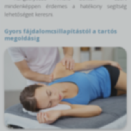
mindenképpen érdemes a hatékony segítség
lehetőségeit keresni.
Gyors fájdalomcsillapítástól a tartós
megoldásig