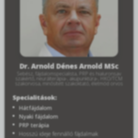
Dr. Arnold Dénes Arnold MSc
Sebész, fájdalomspecialista, PRP és hialuronsav
szakértő, neurálterápia-, akupunktúra-, HKO/TCM
szakorvosa, minősített szakoktató, életmód orvos
Specialitások:
Hátfájdalom
Nyaki fájdalom
PRP terápia
Hosszú ideje fennálló fájdalmak