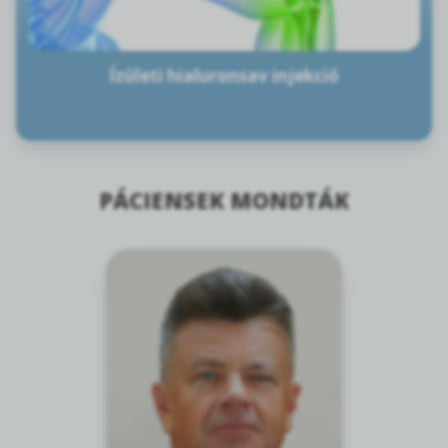
Ízületi hialuronsav injekció
PÁCIENSEK MONDTÁK