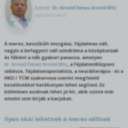
Szerző:
Dr. Arnold Dénes Arnold MSc
2022.03.07 09:15
A merev, beszűkült mozgású, fájdalmas váll,
vagyis a befagyott váll szindróma a középkorúak
és főként a nők gyakori panasza, amelyen
dr. Arnold Dénes Arnold MSc
, a FájdalomKözpont
sebésze, fájdalomspecialista, a neurálterápia - és a
HKO / TCM szakorvosa szerint megfelelő
kezelésekkel hatékonyan lehet segíteni. Ez
különösen azoknak lehet jó hír, akik szinte már
emelni sem bírják a karjukat.
Ilyen okai lehetnek a merev vállnak