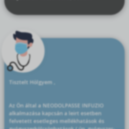
Tisztelt Hölgyem ,
Az Ön által a NEODOLPASSE INFUZIO
alkalmazása kapcsán a leirt esetben
felvetett esetleges mellékhatások és
gyógyszerkölcsönhatások ( ún. gyógyszer-