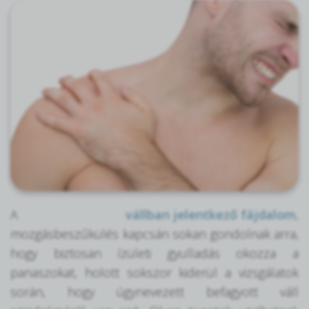
A
vállban jelentkező fájdalom
,
mozgásbeszűkülés kapcsán sokan gondolnak arra,
hogy biztosan ízületi gyulladás okozza a
panaszokat, holott sokszor kiderül a vizsgálatok
során, hogy úgynevezett befagyott váll