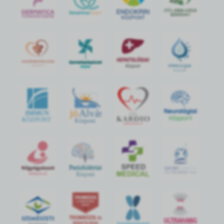
jó
Alvás
IMMUN
KÖZPONT
Központ
S
POR
T
O
R
V
OS
I
KÖ
ZPON
T