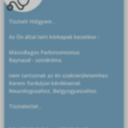
Tisztelt Hölgyem ,
Az Ön által leírt kórkepek kezelése :
Másodlagos Parkinsonismus
Raynaud - szindróma
nem tartoznak az én szakterületemhez.
Kerem forduljon kérdéseivel
Neurologusahoz, Belgyogyaszahoz.
Tisztelettel ,