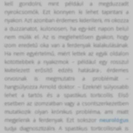
kell gondolni, mint például a megduzzadt
nyirokcsomók. Ezt könnyen ki lehet tapintani a
nyakon. Azt azonban érdemes kideríteni, mi okozza
a duzzanatot, különösen, ha egy-két napon belül
nem múlik el. Az is meglehetősen gyakori, hogy
izom eredetű oka van a ferdenyak kialakulásának.
Ha nem egyértelmű, miért lettek az egyik oldalon
kötöttebbek a nyakizmok – például egy rosszul
kivitelezett erősítő edzés hatására-, érdemes
orvosnak is megmutatni a problémát –
hangsúlyozza Arnold doktor. – Ezeknél súlyosabb
lehet a tartós és a spastikus torticollis. Első
esetben az izomzatban vagy a csontszerkezetben
mutatkozik olyan krónikus probléma, ami miatt
megjelenik a ferdenyak. Ezt sokszor
neurológus
tudja diagnosztizálni. A spastikus torticollisnak is