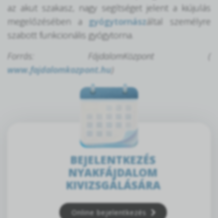
az akut szakasz, nagy segítséget jelent a kiújulás
megelőzésében a
gyógytornász
által személyre
szabott funkcionális gyógytorna.
Forrás: FájdalomKözpont (
www.fajdalomkozpont.hu
)
BEJELENTKEZÉS
NYAKFÁJDALOM
KIVIZSGÁLÁSÁRA
Online bejelentkezés