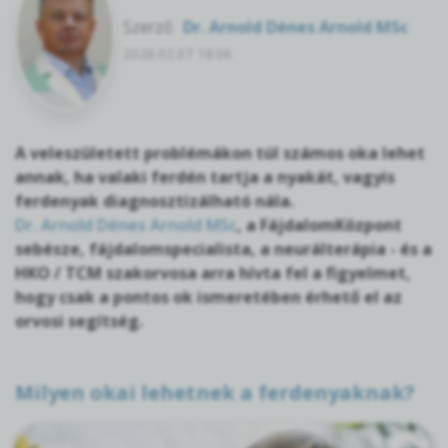
Szerző:
Dr. Arnold Dénes Arnold MSc
2026.02.07 18:06
A veleszületett problémákon túl számos oka lehet
annak, ha valaki ferdén tartja a nyakát, vagyis
ferdenyak diagnosztizálható nála.
Dr. Arnold Dénes Arnold MSc
, a FájdalomKözpont
sebésze, fájdalomspecialista, a neurálterápia - és a
HKO / TCM szakorvosa arra hívta fel a figyelmet,
hogy csak a pontos ok ismeretében érhető el az
orvosi segítség.
Milyen okai lehetnek a ferdenyaknak?