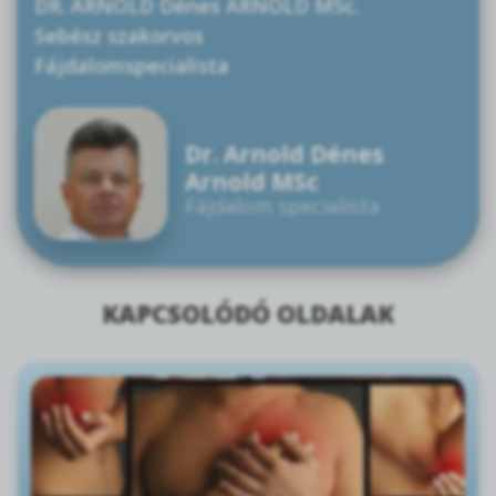
DR. ARNOLD Dénes ARNOLD MSc.
Sebész szakorvos
Fájdalomspecialista
Dr. Arnold Dénes
Arnold MSc
Fájdalom specialista
KAPCSOLÓDÓ OLDALAK