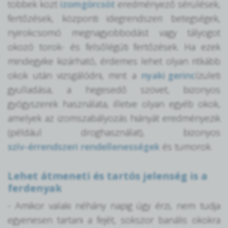
többek közt
izomgörcsöt
eredményező sérülések,
fertőzések, központi idegrendszeri betegségek,
nyirokcsomó megnagyobbodást vagy tályogot
okozó torok- és felsőlégúti fertőzések. Ha ezek
mindegyike kizárható, érdemes lehet olyan ritkább
okok után vizsgálódni, mint a
nyaki gerinc
ízületi
gyulladása, a hegesedő szövet, bizonyos
gyógyszerek használata, illetve olyan egyéb okok,
amelyek az izomszabályozás hiányát eredményezik
(például droghasználat), bizonyos
szív-érrendszeri rendellenességek
és tumorok.
Lehet átmeneti és tartós jelenség is a
ferdenyak
- Amikor valaki néhány napig úgy érzi, nem tudja
egyenesen tartani a fejét, sokszor banális okokra