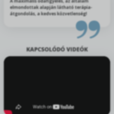
A maximális odafigyelés, az általam
elmondottak alapján látható terápia-
átgondolás, a kedves közvetlenség!
KAPCSOLÓDÓ VIDEÓK