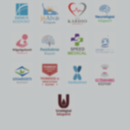
jó
Alvás
IMMUN
KÖZPONT
Központ
S
POR
T
O
R
V
OS
I
KÖ
ZPON
T