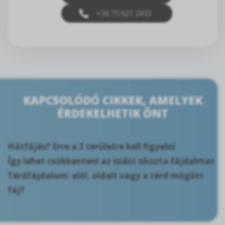
+36 70 621 2433
KAPCSOLÓDÓ CIKKEK, AMELYEK
ÉRDEKELHETIK ÖNT
Hátfájás? Erre a 3 területre kell figyelni
Így lehet csökkenteni az isiász okozta fájdalmat
Térdfájdalom: elől, oldalt vagy a térd mögött
fáj?