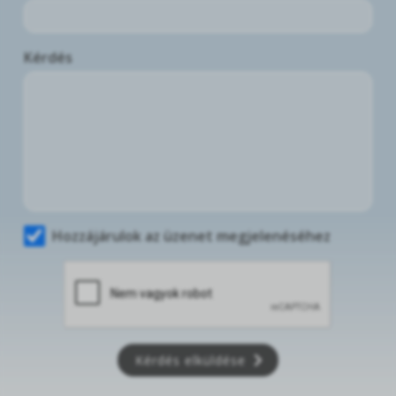
Kérdés
Hozzájárulok az üzenet megjelenéséhez
Kérdés elküldése