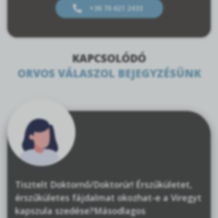
+36 70 621 2433
KAPCSOLÓDÓ
ORVOS VÁLASZOL BEJEGYZÉSÜNK
Tisztelt Doktornő/Doktorúr! Érszűkületet,
érszűkületes fájdalmat okozhat-e a Viregyt
kapszula szedése?Másodlagos