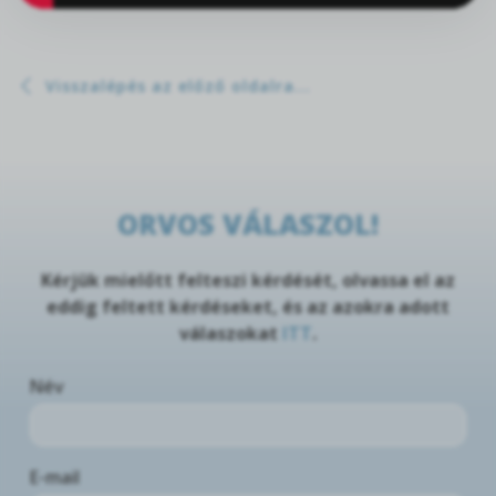
Visszalépés az előző oldalra...
ORVOS VÁLASZOL!
Kérjük mielőtt felteszi kérdését, olvassa el az
eddig feltett kérdéseket, és az azokra adott
válaszokat
ITT
.
Név
E-mail