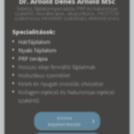
Dr. Arnold Dénes Arnold MSc
Sebész, fájdalomspecialista, PRP és hialuronsav
szakértő, neurálterápia-, akupunktúra-, HKO/TCM
szakorvosa, minősített szakoktató, életmód orvos
Specialitások:
Hátfájdalom
Nyaki fájdalom
PRP terápia
Hosszú ideje fennálló fájdalmak
Holisztikus szemlélet
Keleti és nyugati orvoslás ötvözése
Kollagen injekció és hialuronsav injekció
szakértő
Online
bejelentkezés