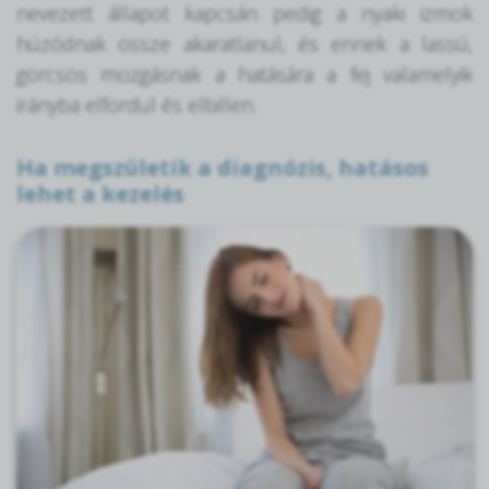
nevezett állapot kapcsán pedig a nyaki izmok
húzódnak össze akaratlanul, és ennek a lassú,
görcsös mozgásnak a hatására a fej valamelyik
irányba elfordul és elbillen.
Ha megszületik a diagnózis, hatásos
lehet a kezelés