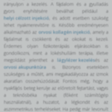
irányuljon a kezelés. A fájdalom és a gyulladás
gyors enyhítésére beválhat például a
helyi célzott injekció
, és adott esetben szükség
lehet nyakmerevítőre is. Később eredményesen
alkalmazható az
orvosi kollagén injekció
, amely a
fájdalmat is csökkenti és az okokat is kezeli.
Érdemes olyan fizikoterápiás eljárásokban is
gondolkozni, mint a lökéshullám terápia, illetve
megoldást jelenthet a
lágylézer kezelés
és az
orvosi akupunktúra
is. Bizonyos esetekben
szükséges a műtét, ami megakadályozza az izmok
akaratlan összehúzódását. Fontos még, hogy a
nyakfájós beteg kerülje az előretolt fejtartást, vagyis
a teknősbéka nyakat (főként számítógép
használatnál), a huzatot, a légkondit és az
aszimmetrikus terheléseket. Ha pedig már levonult