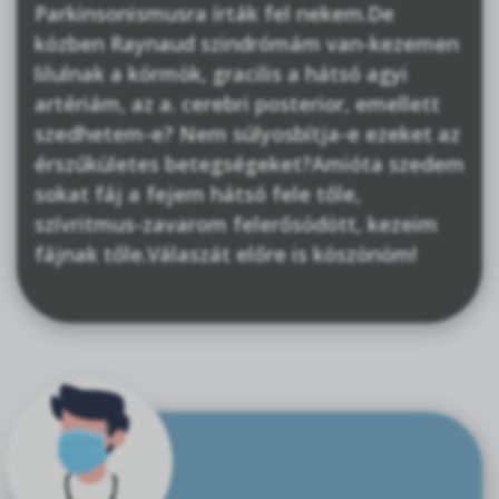
Parkinsonismusra írták fel nekem.De
közben Raynaud szindrómám van-kezemen
lilulnak a körmök, gracilis a hátsó agyi
artériám, az a. cerebri posterior, emellett
szedhetem-e? Nem súlyosbítja-e ezeket az
érszűkületes betegségeket?Amióta szedem
sokat fáj a fejem hátsó fele tőle,
szívritmus-zavarom felerősödött, kezeim
fájnak tőle.Válaszát előre is köszönöm!