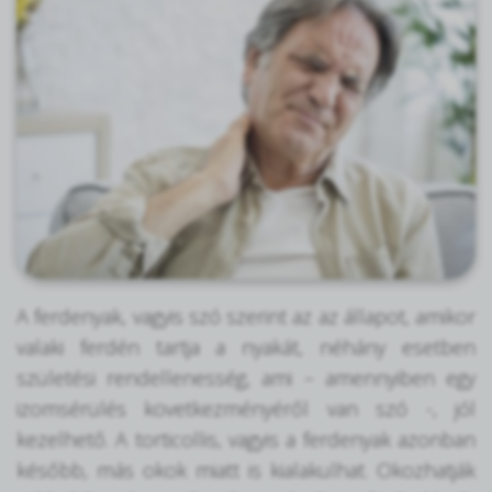
A ferdenyak, vagyis szó szerint az az állapot, amikor
valaki ferdén tartja a nyakát, néhány esetben
születési rendellenesség, ami – amennyiben egy
izomsérülés következményéről van szó -, jól
kezelhető. A torticollis, vagyis a ferdenyak azonban
később, más okok miatt is kialakulhat. Okozhatják