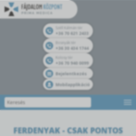
Széll Kálmán tér
+36 70 621 2433
Bosnyák tér
+36 30 434 1744
Kolosy tér
+36 70 940 0099
Bejelentkezés
Mobilapplikáció
FERDENYAK - CSAK PONTOS