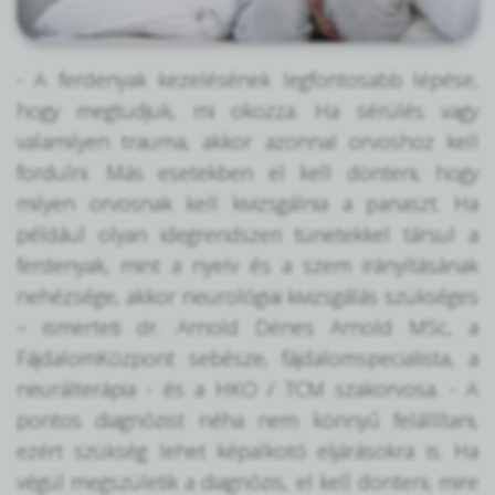
- A ferdenyak kezelésének legfontosabb lépése,
hogy megtudjuk, mi okozza. Ha sérülés vagy
valamilyen trauma, akkor azonnal orvoshoz kell
fordulni. Más esetekben el kell dönteni, hogy
milyen orvosnak kell kivizsgálnia a panaszt. Ha
például olyan idegrendszeri tünetekkel társul a
ferdenyak, mint a nyelv és a szem irányításának
nehézsége, akkor neurológiai kivizsgálás szükséges
– ismerteti dr. Arnold Dénes Arnold MSc, a
FájdalomKözpont sebésze, fájdalomspecialista, a
neurálterápia - és a HKO / TCM szakorvosa. - A
pontos diagnózist néha nem könnyű felállítani,
ezért szükség lehet képalkotó eljárásokra is. Ha
végül megszületik a diagnózis, el kell dönteni, mire