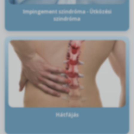
Impingement szindróma - Ütközési
szindróma
Hátfájás