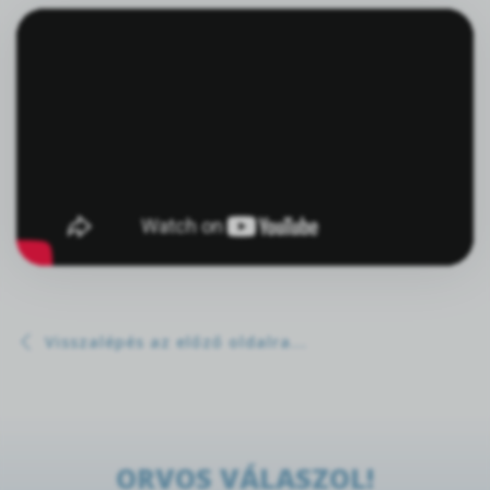
Visszalépés az előző oldalra...
ORVOS VÁLASZOL!