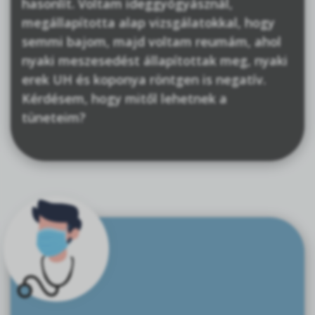
hasonlít. Voltam ideggyógyásznál,
megállapította alap vizsgálatokkal, hogy
semmi bajom, majd voltam reumám, ahol
nyaki meszesedést állapítottak meg, nyaki
erek UH és koponya röntgen is negatív.
Kérdésem, hogy mitől lehetnek a
tüneteim?