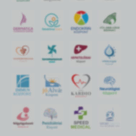
jó
Alvás
IMMUN
KÖZPONT
Központ
S
POR
T
O
R
V
OS
I
KÖ
ZPON
T