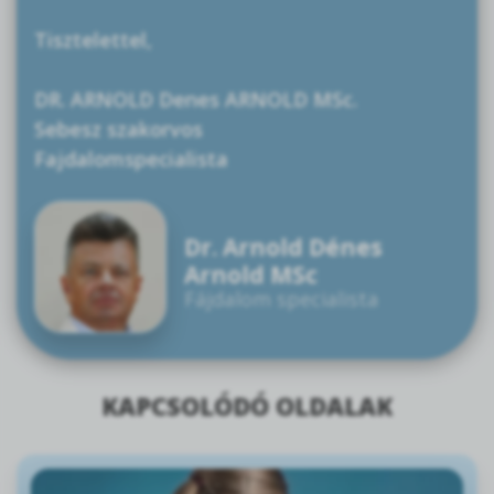
Tisztelettel,
DR. ARNOLD Denes ARNOLD MSc.
Sebesz szakorvos
Fajdalomspecialista
Dr. Arnold Dénes
Arnold MSc
Fájdalom specialista
KAPCSOLÓDÓ OLDALAK