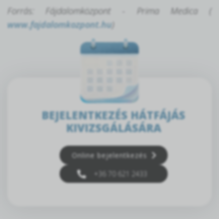
Forrás: Fájdalomközpont - Prima Medica (
www.fajdalomkozpont.hu
)
BEJELENTKEZÉS HÁTFÁJÁS
KIVIZSGÁLÁSÁRA
Online bejelentkezés
+36 70 621 2433