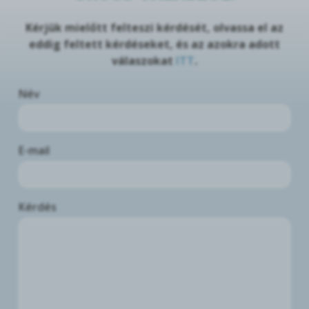
Kérjük mielőtt felteszi kérdését, olvassa el az
eddig feltett kérdéseket, és az azokra adott
válaszokat
ITT
.
Név
E-mail
Kérdés