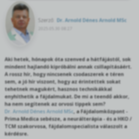
Szerző:
Dr. Arnold Dénes Arnold MSc
2025.05.30 08:27
Aki hetek, hónapok óta szenved a hátfájástól, sok
mindent hajlandó kipróbálni annak csillapításáért.
A rossz hír, hogy nincsenek csodaszerek e téren
sem, a jó hír viszont, hogy az érintettek sokat
tehetnek magukért, hasznos technikákkal
enyhíthetik a fájdalmukat. De mi a teendő akkor,
ha nem segítenek az orvosi tippek sem?
Dr. Arnold Dénes Arnold MSc
, a Fájdalomközpont -
Prima Medica sebésze, a neurálterápia - és a HKO /
TCM szakorvosa, fájdalomspecialista válaszolt a
kérdésre.