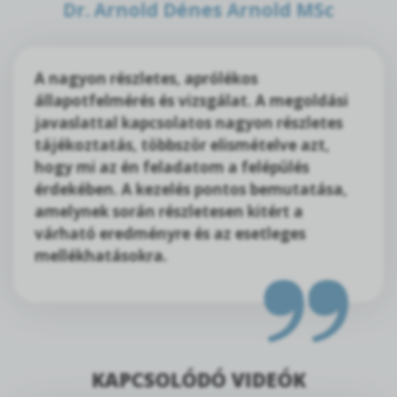
Dr. Arnold Dénes Arnold MSc
A nagyon részletes, aprólékos
állapotfelmérés és vizsgálat. A megoldási
javaslattal kapcsolatos nagyon részletes
tájékoztatás, többször elismételve azt,
hogy mi az én feladatom a felépülés
érdekében. A kezelés pontos bemutatása,
amelynek során részletesen kitért a
várható eredményre és az esetleges
mellékhatásokra.
KAPCSOLÓDÓ VIDEÓK