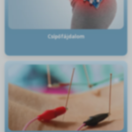
Csípőfájdalom