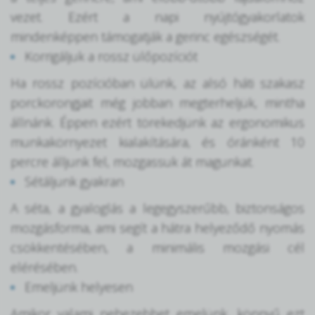
vezet. Ezért a napi nyújtógyakorlatok
mindenképpen támogatják a gerinc egészségét.
Korrigáljuk a rossz ülőpozíciót
Ha rossz pozícióban ülünk, az alsó háti szakasz
porckorongjait még jobban megterheljük, mintha
állnánk. Éppen ezért törekedjünk az ergonomikus
munkakörnyezet kialakítására, és óránként 10
percre álljunk fel, mozgassuk át magunkat.
Sétáljunk gyakran
A séta, a gyaloglás a legegyszerűbb, biztonságos
mozgásforma, ami segít a hátra helyeződő nyomás
csökkentésében, a minimális mozgási cél
elérésében.
Emeljünk helyesen
Amikor valami nehezebbet emelünk, könnyű ezt