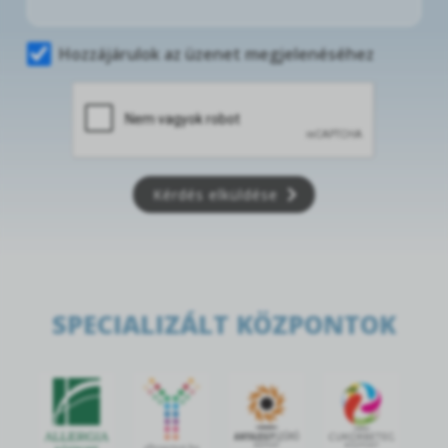
Hozzájárulok az üzenet megjelenéséhez
Kérdés elküldése
SPECIALIZÁLT KÖZPONTOK