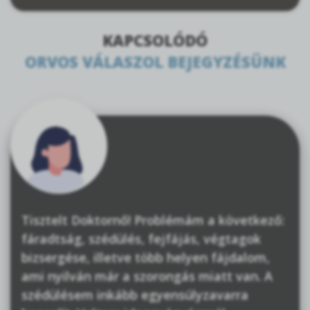
KAPCSOLÓDÓ
ORVOS VÁLASZOL BEJEGYZÉSÜNK
Tisztelt Doktornő! Problémám a következő:
fáradtság, szédülés, fejfájás, végtagok
bizsergése, illetve több helyen fájdalom,
ami nyilván már a szorongás miatt van. A
szédülésem inkább egyensúlyzavarra