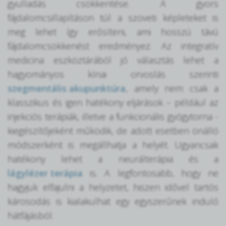
gyulladás csökkentése. A gyors
fájdalomcsillapításon túl a szöveti képleteket is
meg lehet így erősíteni, ami hosszú távú
fájdalomcsökkenést eredményez. Az integratív
medicina eszköztárából jó választás lehet a
hagyományos kínai orvoslás szerinti
szegmentális akupunktúra
, amely nem csak a
klasszikus és igen hatékony eljárások – például az
injekciós terápiák, illetve a funkcionális gyógytorna -
kiegészítőjeként működik, de adott esetben önálló
módszerként is megállhatja a helyét. Ugyancsak
hatékony lehet a neurálterápia és a
lágylézer terápia
is. A legfontosabb, hogy ne
hagyjuk elfajulni a helyzetet, hiszen idővel tartós
károsodás is kialakulhat egy egyszerűnek induló
hátfájásból.