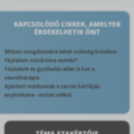
KAPCSOLÓDÓ CIKKEK, AMELYEK
ÉRDEKELHETIK ÖNT
Milyen vizsgálatokra lehet szükség krónikus
fájdalom szindróma esetén?
Fájdalom és gyulladás ellen is hat a
neurálterápia
Ajánlott módszerek a tartós hátfájás
enyhítésére - műtét nélkül
TÉMA SZAKÉRTŐJE