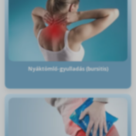
Nyáktömlő-gyulladás (bursitis)