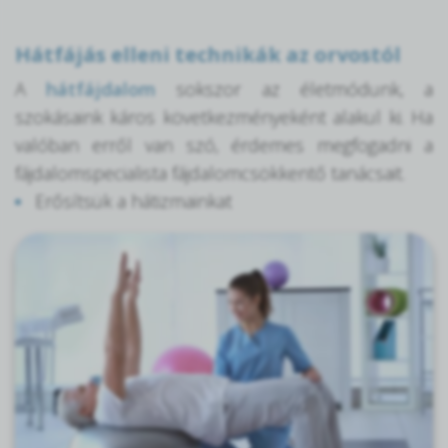
Hátfájás elleni technikák az orvostól
A
hátfájdalom
sokszor az életmódunk, a
szokásaink káros következményeként alakul ki. Ha
valóban erről van szó, érdemes megfogadni a
fájdalomspecialista fájdalomcsökkentő tanácsait.
Erősítsük a hátizmainkat