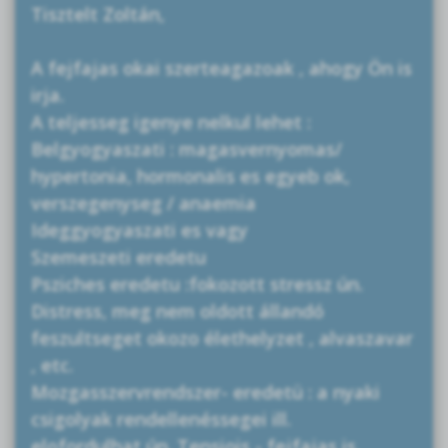
Tisztelt Zoltán,
A fejfajas okai szerteagazoak , ahogy Ön is
irja.
A teljesseg igenye nelkul lehet :
Belgyogyaszati : magasvernyomas/
hypertonia, hormonalis es egyeb ok,
verszegenyseg / anaemia
Ideggyogyaszati es vagy
Szemeszeti eredetu
Psziches eredetu :fokozott stressz ún.
Distress, meg nem oldott állandó
feszultseget okozo élethelyzet , alvaszavar
, etc.
Mozgasszervrendszer- eredetü : a nyaki
csigolyak rendellenéssegei ill.
elofordulhat ún. Tensiois - fejfajas is,