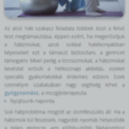
Az alsó háti szakasz feladata többek közt a felső
test megtámasztása, éppen ezért, ha megerősítjük
a hátizmokat, azok sokkal hatékonyabban
képeseket ezt a támaszt biztosítani, a gerincet
támogatni. Mivel pedig a törzsizmokat, a hátizmokat
kevésbé erősíti a hétköznapi aktivitás, ezeket
speciális gyakorlatokkal érdemes edzeni. Ezek
személyre szabásában nagy segítség lehet a
gyógytornász
, a mozgásterapeuta.
Nyújtsunk naponta
Sok hátprobléma mögött az izomfeszülés áll. Ha a
hátizmok túl feszesek, nagyobb nyomás helyeződik
a teljes gerincre, ami előbb-utóbb fájdalomhoz