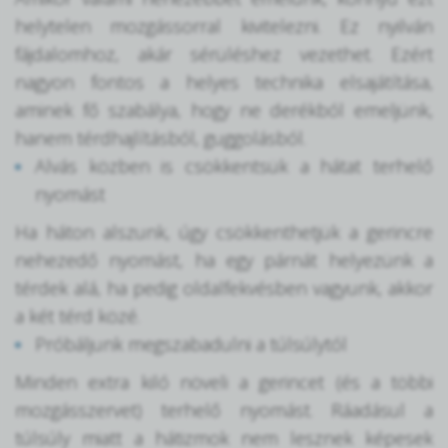
helytelen mozgássorral kivitelezni. Ez nyilván
fájdalomhoz, akár sérüléshez vezethet. Ezért
nagyon fontos a helyes technika elsajátítása,
aminek fő szabálya, hogy ne derékból emeljünk,
hanem térdhajlításból, guggolásból.
Alvás közben is csökkentsük a hátat terhelő
nyomást
Ha háton alszunk, úgy csökkenthetjük a gerincre
nehezedő nyomást, ha egy párnát helyezünk a
térdek alá, ha pedig oldalfekvésben vagyunk, akkor
a két térd közé.
Próbáljunk megszabadulni a túlsúlytól
Minden extra kiló növeli a gerincet (és a többi
mozgásszervet) terhelő nyomást. Ráadásul a
túlsúly miatt a hátizmok nem lesznek képesek