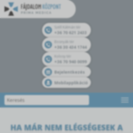
Széll Kálmán tér
+36 70 621 2433
Bosnyák tér
+36 30 434 1744
Kolosy tér
+36 70 940 0099
Bejelentkezés
Mobilapplikáció
HA MÁR NEM ELÉGSÉGESEK A