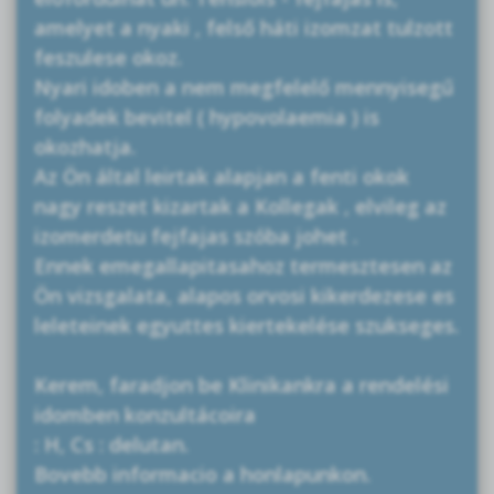
amelyet a nyaki , felső háti izomzat tulzott
feszulese okoz.
Nyari idoben a nem megfelelő mennyisegű
folyadek bevitel ( hypovolaemia ) is
okozhatja.
Az Ön által leirtak alapjan a fenti okok
nagy reszet kizartak a Kollegak , elvileg az
izomerdetu fejfajas szóba johet .
Ennek emegallapitasahoz termesztesen az
Ön vizsgalata, alapos orvosi kikerdezese es
leleteinek egyuttes kiertekelése szukseges.
Kerem, faradjon be Klinikankra a rendelési
idomben konzultácoira
: H, Cs : delutan.
Bovebb informacio a honlapunkon.