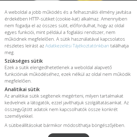
A weboldal a jobb működés és a felhasználói élmény javítása
érdekében HTTP-sütiket (cookie-kat) alkalmaz. Amennyiben
nem fogadja el az összes sütit, előfordulhat, hogy az oldal
egyes funkciói, mint például a foglalási rendszer, nem
működnek megfelelően. A sütik használatával kapcsolatos
részletes leírást az
Adatkezelési Tájékoztatónkban
találhatja
meg.
Szükséges sütik
Ezek a sütik elengedhetetlenek a weboldal alapvető
Adatkezelési tájékoztató
funkcióinak működéséhez, ezek nélkül az oldal nem működik
Adatvédelmi tájékoztató
megfelelően.
ÁSZF
Analitikai sütik
Impresszum
Az analitikai sütik segítenek megérteni, milyen tartalmakat
kedvelnek a látogatók, ezzel javíthatjuk szolgáltatásainkat. Az
Karrier
összegyűjtött adatok nem kapcsolhatók össze konkrét
személyekkel.
A sütibeállításokat bármikor módosíthatja böngészőjében.
Az oldalon feltüntetett árak az ÁFÁ-t tartalmazzák!