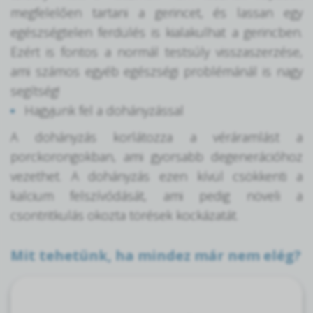
megfelelően tartani a gerincet, és lassan egy
egészségtelen ferdülés is kialakulhat a gerincben.
Ezért is fontos a normál testsúly visszaszerzése,
ami számos egyéb egészségi problémánál is nagy
segítség!
Hagyjunk fel a dohányzással
A dohányzás korlátozza a véráramlást a
porckorongokban, ami gyorsabb degenerációhoz
vezethet. A dohányzás ezen kívül csökkenti a
kalcium felszívódását, ami pedig növeli a
csontritkulás okozta törések kockázatát.
Mit tehetünk, ha mindez már nem elég?