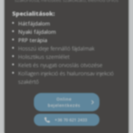
szakorvosa, minősített szakoktató, életmód orvos
Specialitások:
Hátfájdalom
Nyaki fájdalom
PRP terápia
Hosszú ideje fennálló fájdalmak
Holisztikus szemlélet
Keleti és nyugati orvoslás ötvözése
Kollagen injekció és hialuronsav injekció
szakértő
Online
bejelentkezés
+36 70 621 2433