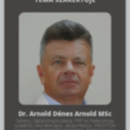
Dr. Arnold Dénes Arnold MSc
Sebész, fájdalomspecialista, PRP és hialuronsav
szakértő, neurálterápia-, akupunktúra-, HKO/TCM