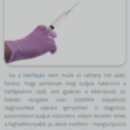
- Ha a
hátfájás
nem múlik el néhány hét alatt,
fontos, hogy pontosan meg tudjuk határozni a
hátfájdalom okát, ami gyakran a kikérdezés és
fizikális vizsgálat után többféle képalkotó
diagnosztikai eljárást igényelhet. A diagnózis
ismeretében tudjuk eldönteni, milyen kezelés lehet
a leghatékonyabb az adott esetben – hangsúlyozza