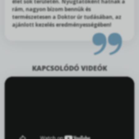
élet sok területén. Nyugtatóként hatnak a
rám, nagyon bízom bennük és
természetesen a Doktor úr tudásában, az
ajánlott kezelés eredményességében!
KAPCSOLÓDÓ VIDEÓK