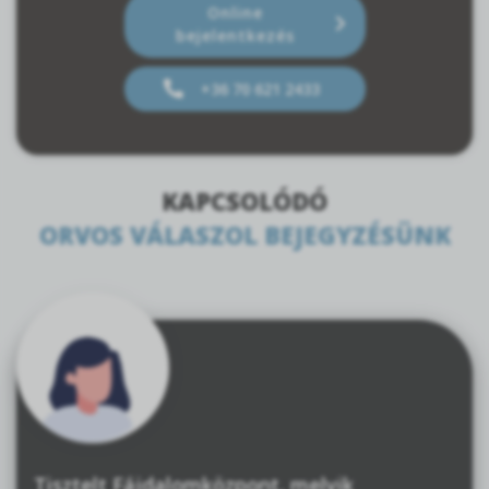
Online
bejelentkezés
+36 70 621 2433
KAPCSOLÓDÓ
ORVOS VÁLASZOL BEJEGYZÉSÜNK
Tisztelt Fájdalomközpont, melyik