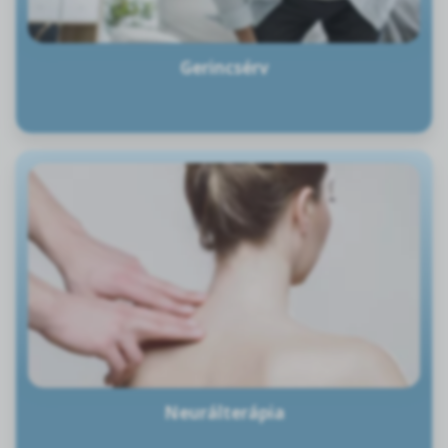
Gerincsérv
Neurálterápia