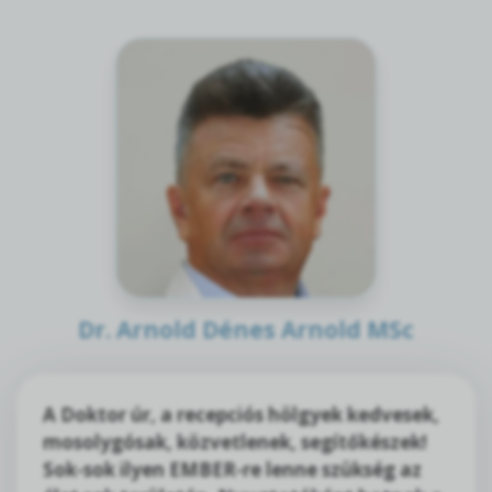
Dr. Arnold Dénes Arnold MSc
A Doktor úr, a recepciós hölgyek kedvesek,
mosolygósak, közvetlenek, segítőkészek!
Sok-sok ilyen EMBER-re lenne szükség az