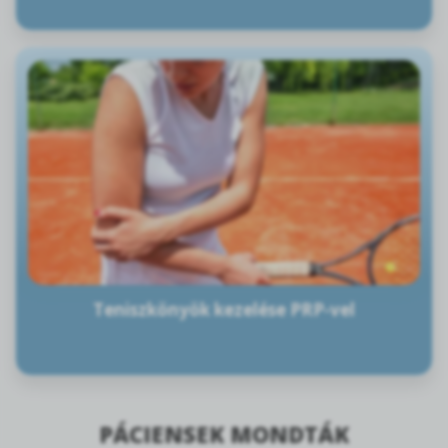
Teniszkönyök kezelése PRP-vel
PÁCIENSEK MONDTÁK