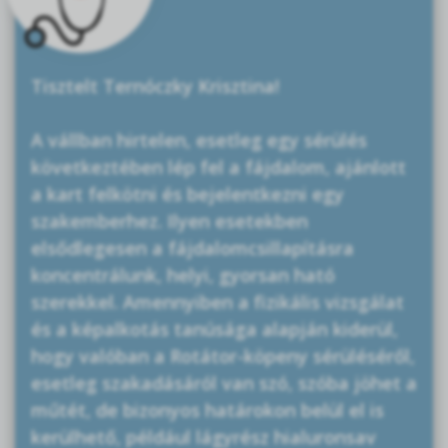
Tisztelt Ternóczky Krisztina!
A vállban hirtelen, esetleg egy sérülés
következtében lép fel a fájdalom, ajánlott
a kart felkötni és bejelentkezni egy
szakemberhez. Ilyen esetekben
elsődlegesen a fájdalomcsillapításra
koncentrálunk, helyi, gyorsan ható
szerekkel. Amennyiben a fizikális vizsgálat
és a képalkotás tanúsága alapján kiderül,
hogy valóban a Rotátor-köpeny sérüléséről,
esetleg szakadásáról van szó, szóba jöhet a
műtét, de bizonyos határokon belül el is
kerülhető, például lágyrész hialuronsav