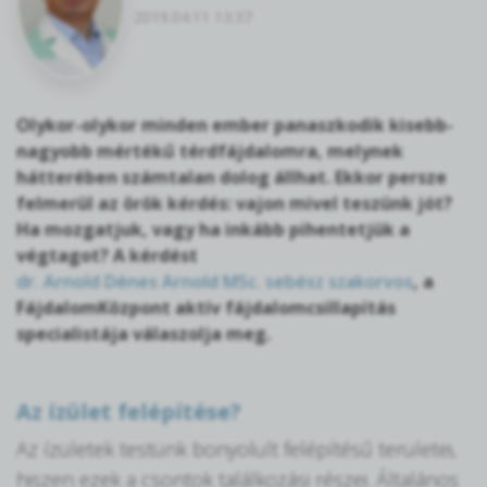
2019.04.11 13:37
Olykor-olykor minden ember panaszkodik kisebb-
nagyobb mértékű térdfájdalomra, melynek
hátterében számtalan dolog állhat. Ekkor persze
felmerül az örök kérdés: vajon mivel teszünk jót?
Ha mozgatjuk, vagy ha inkább pihentetjük a
végtagot? A kérdést
dr. Arnold Dénes Arnold MSc. sebész szakorvos
, a
FájdalomKözpont aktív fájdalomcsillapítás
specialistája válaszolja meg.
Az ízület felépítése?
Az ízületek testünk bonyolult felépítésű területei,
hiszen ezek a csontok találkozási részei. Általános