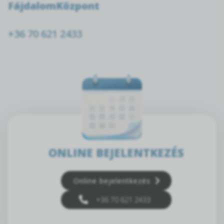
FájdalomKözpont
+36 70 621 2433
ONLINE BEJELENTKEZÉS
Online bejelentkezés
+36 70 621 2433