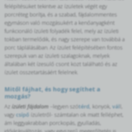
felépítésüket tekintve az ízületek végét egy
porcréteg borítja, és a szabad, fájdalommentes
egymáson való mozgásukért a kenőanyagként
funkcionáló ízületi folyadék felel, mely az ízületi
tokban termelődik, és nagy szerepe van továbbá a
porc táplálásában. Az ízület felépítésében fontos
szerepük van az ízületi szalagoknak, melyek
általában két ízesülő csont közt található és az
ízület összetartásáért felelnek.
Mitől fájhat, és hogy segíthet a
mozgás?
Az
ízületi fájdalom
–legyen szó
térd,
könyök,
vál
l,
vagy
csípő
ízületről- számtalan ok miatt felléphet,
ám leggyakrabban porckopás, gyulladás,
időjárásváltozás, vagy egyszerű megerőltetés is