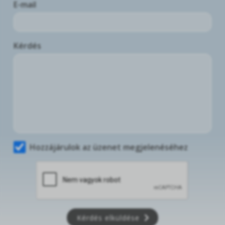
E-mail
Kérdés
Hozzájárulok az üzenet megjelenéséhez
Kérdés elküldése