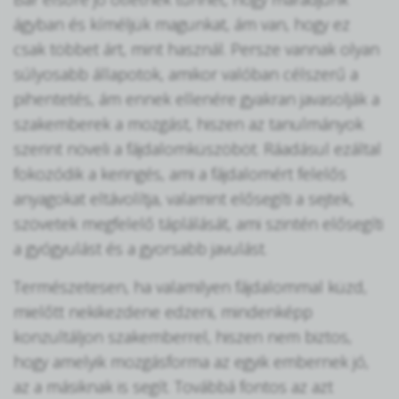
ágyban és kíméljük magunkat, ám van, hogy ez
csak többet árt, mint használ. Persze vannak olyan
súlyosabb állapotok, amikor valóban célszerű a
pihentetés, ám ennek ellenére gyakran javasolják a
szakemberek a mozgást, hiszen az tanulmányok
szerint növeli a fájdalomküszöböt. Ráadásul ezáltal
fokozódik a keringés, ami a fájdalomért felelős
anyagokat eltávolítja, valamint elősegíti a sejtek,
szövetek megfelelő táplálását, ami szintén elősegíti
a gyógyulást és a gyorsabb javulást.
Természetesen, ha valamilyen fájdalommal küzd,
mielőtt nekikezdene edzeni, mindenképp
konzultáljon szakemberrel, hiszen nem biztos,
hogy amelyik mozgásforma az egyik embernek jó,
az a másiknak is segít. Továbbá fontos az azt