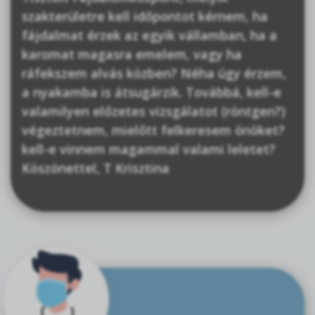
szakterületre kell időpontot kérnem, ha
fájdalmat érzek az egyik vállamban, ha a
karomat magasra emelem, vagy ha
ráfekszem alvás közben? Néha úgy érzem,
a nyakamba is átsugárzik. Továbbá, kell-e
valamilyen előzetes vizsgálatot (röntgen?)
végeztetnem, mielőtt felkeresem önöket?
kell-e vinnem magammal valami leletet?
Köszönettel, T Krisztina