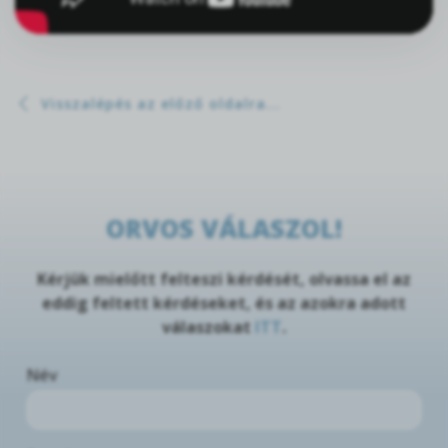
Visszalépés az előző oldalra...
ORVOS VÁLASZOL!
Kérjük mielőtt felteszi kérdését, olvassa el az
eddig feltett kérdéseket, és az azokra adott
válaszokat
ITT
.
Név