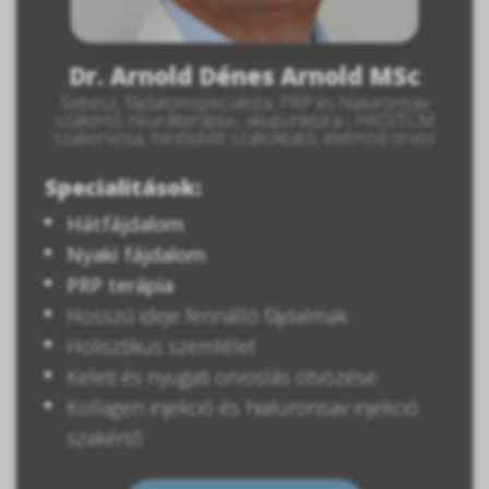
Dr. Arnold Dénes Arnold MSc
Sebész, fájdalomspecialista, PRP és hialuronsav
szakértő, neurálterápia-, akupunktúra-, HKO/TCM
szakorvosa, minősített szakoktató, életmód orvos
Specialitások:
Hátfájdalom
Nyaki fájdalom
PRP terápia
Hosszú ideje fennálló fájdalmak
Holisztikus szemlélet
Keleti és nyugati orvoslás ötvözése
Kollagen injekció és hialuronsav injekció
szakértő