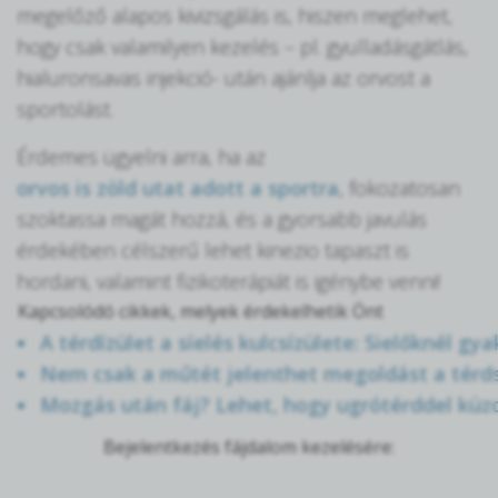
megelőző alapos kivizsgálás is, hiszen meglehet,
hogy csak valamilyen kezelés – pl. gyulladásgátlás,
hialuronsavas injekció- után ajánlja az orvost a
sportolást.
Érdemes ügyelni arra, ha az
orvos is zöld utat adott a sportra
, fokozatosan
szoktassa magát hozzá, és a gyorsabb javulás
érdekében célszerű lehet kinezio tapaszt is
hordani, valamint fizikoterápiát is igénybe venni!
Kapcsolódó cikkek, melyek érdekelhetik Önt
A térdízület a síelés kulcsízülete: Sielőknél gya
Nem csak a műtét jelenthet megoldást a térd
Mozgás után fáj? Lehet, hogy ugrótérddel küz
Bejelentkezés fájdalom kezelésére: