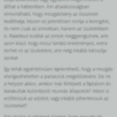
állhat a hátterében. Ám általánosságban
elmondható, hogy mozgáshiány az összeset
kiválthatja, hiszen ez jelentősen rontja a keringést,
és nem csak az izmokban, hanem az ízületekben
is. Ráadásul ezáltal az izmok meggyengülnek, ami
azon kívül, hogy rossz tartást eredményez, extra
terhet ró az ízületekre, ami még inkább károsítja
azokat.
Így tehát egyértelműen kijelenthető, hogy a mozgás
elengedhetetlen a panaszok megelőzésére. De mi
a helyzet akkor, amikor már fellépett a fájdalom és
kialakultak különböző reumás állapotok? Akkor is
erőltessük az edzést, vagy inkább pihentessük az
ízületeket?
Bár elsőre jó ötletnek tűnhet, hogy maradjunk