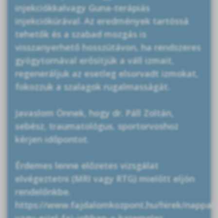
injekciókkalvagy Guna-terápiás
injekciókúrával. Az eredmények tartóssá
tehetők és a szabad mozgás is
visszanyerhető hosszútávon, ha rendszeres
gyógytornával erősítjük a váll izmait,
regeneráljuk az esetleg elsorvadt izmokat,
fokozzuk a szalagok rugalmasságát.
Javaslom Önnek, hogy dr. Páll Zoltán,
sebész, traumatológus, sportorvoshoz
kérjen időpontot.
Érdemes lenne előzetes vizsgálat
elvégeztetni (MRI vagy RTG) mielőtt eljön
rendelőnkbe.
https://www.fajdalomkozpont.hu/hirek/nappal-
vagy-ejjel-faj-jobban-a-karemeles