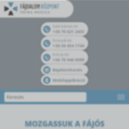
Széll Kálmán tér
+36 70 621 2433
Bosnyák tér
+36 30 434 1744
Kolosy tér
+36 70 940 0099
Bejelentkezés
Mobilapplikáció
MOZGASSUK A FÁJÓS