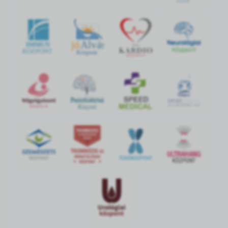
jó
Alvás
IMMUN
KÖZPONT
Központ
S
POR
T
O
R
V
OS
I
KÖ
ZPON
T