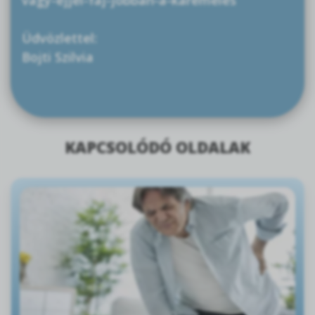
Üdvözlettel:
Bojti Szilvia
KAPCSOLÓDÓ OLDALAK