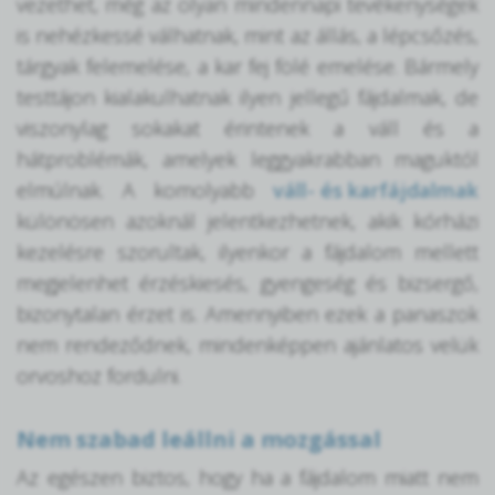
vezethet, még az olyan mindennapi tevékenységek
is nehézkessé válhatnak, mint az állás, a lépcsőzés,
tárgyak felemelése, a kar fej fölé emelése. Bármely
testtájon kialakulhatnak ilyen jellegű fájdalmak, de
viszonylag sokakat érintenek a váll és a
hátproblémák, amelyek leggyakrabban maguktól
elmúlnak. A komolyabb
váll- és karfájdalmak
különösen azoknál jelentkezhetnek, akik kórházi
kezelésre szorultak, ilyenkor a fájdalom mellett
megjelenhet érzéskiesés, gyengeség és bizsergő,
bizonytalan érzet is. Amennyiben ezek a panaszok
nem rendeződnek, mindenképpen ajánlatos velük
orvoshoz fordulni.
Nem szabad leállni a mozgással
Az egészen biztos, hogy ha a fájdalom miatt nem