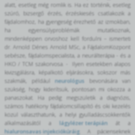
alatt, esetleg még romlik is. Ha ez történik, esetleg
szúró, bizsergő érzés, érzéskiesés csatlakozik a
fájdalomhoz, ha gyengeség érezhető az izmokban,
ha egyensúlyproblémák mutatkoznak,
mindenképpen orvoshoz kell fordulni – ismerteti
dr. Arnold Dénes Arnold MSc, a FájdalomKözpont
sebésze, fájdalomspecialista, a neurálterápia - és a
HKO / TCM szakorvosa. - Ilyen esetekben alapos
kivizsgálásra, képalkotó eljárásokra, sokszor más
szakmák, például
neurológus
bevonására van
szükség, hogy kiderítsük, pontosan mi okozza a
panaszokat. Ha pedig megszületik a diagnózis,
számos hatékony fájdalomcsillapító és oki kezelés
közül választhatunk, a helyi gyulladáscsökkentők
alkalmazásától a
lágylézer terápián
át a
hialuronsavas injekciókúráig
. A pácienseknek