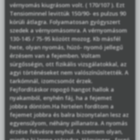
vérnyomás kiugrásom volt. ( 170/107 ). Ezt
Tensiominnel levittük 150/90- es pulzus 90
körüli átlagra. Folyamatosan gyógyszert
szedek a vérnyomásomra. A vérnyomásom
130-145 / 75-95 között mozog. Kb másfél
hete, olyan nyomás, húzó- nyomó jellegű
érzésem van a fejemben. Voltam
sürgősségin, ott fizikális vizsgálatokkal, az
agyi történéseket nem valószínűsítették. A
tarkómnál, izomcsomót érzek.
Fejfordításkor ropogó hangot hallok a
nyakamból, enyhén fáj, ha a fejemet
jobbra döntöm.Ha hirtelen fordítom a
fejemet jobbra és balra bizonytalan lesz az
egyensúlyom, néhány pillanatra. A nyomás
érzése fekvésre enyhül. A szemem olyan,