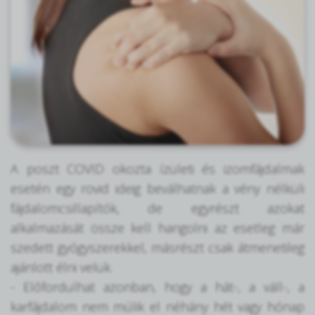
A poszt COVID okozta ízületi és izomfájdalmak
esetén egy rövid ideig beválhatnak a vény nélküli
fájdalomcsillapítók, de egyrészt azokat
alkalmazását össze kell hangolni az esetleg már
szedett gyógyszerekkel, másrészt csak átmenetileg
ajánlott élni velük.
- Előfordulhat azonban, hogy a hát-, a váll-, a
karfájdalom nem múlik el néhány hét vagy hónap