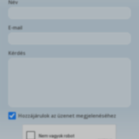
Név
E-mail
Kérdés
Hozzájárulok az üzenet megjelenéséhez