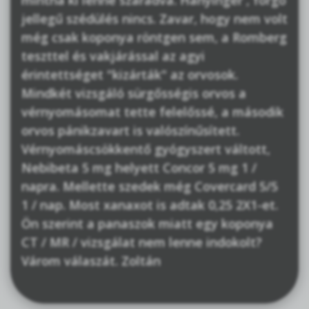
mintha ki lenne száradva. Hányinger , forgó
jellegű szédülés nincs. Zavar, hogy nem volt
még csak koponya röntgen sem, a Romberg
teszttel és vakjárással az agyi
érintettséget "kizárták" az orvosok.
Mindkét vizsgáló sürgősségis orvos a
vérnyomásomat tette felelőssé, a második
orvos pánikzavart is valószínűsített.
Vérnyomáscsökkentő gyógyszert váltott,
Nebibeta 5 mg helyett Concor 5 mg 1 /
napra. Mellette szedek még Covercard 5/5
1 / nap. Most xanaxot is adtak 0,25 2X1-et.
Ön szerint a panaszok miatt egy koponya
CT / MR / vizsgálat nem lenne indokolt?
Várom válaszát. Zoltán