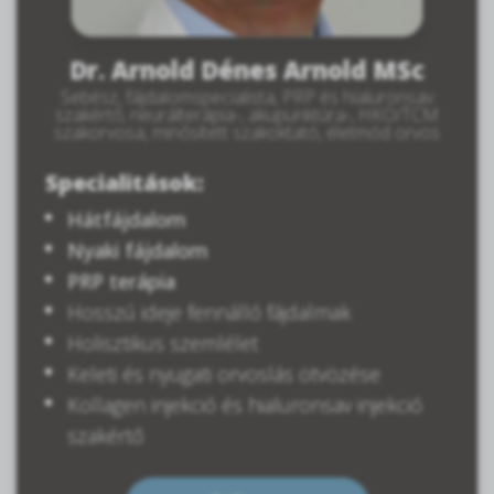
Dr. Arnold Dénes Arnold MSc
Sebész, fájdalomspecialista, PRP és hialuronsav
szakértő, neurálterápia-, akupunktúra-, HKO/TCM
szakorvosa, minősített szakoktató, életmód orvos
Specialitások:
Hátfájdalom
Nyaki fájdalom
PRP terápia
Hosszú ideje fennálló fájdalmak
Holisztikus szemlélet
Keleti és nyugati orvoslás ötvözése
Kollagen injekció és hialuronsav injekció
szakértő