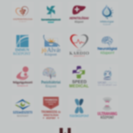
jó
Alvás
IMMUN
KÖZPONT
Központ
S
POR
T
O
R
V
OS
I
KÖ
ZPON
T