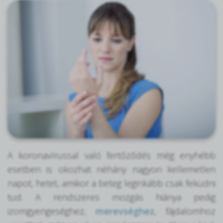
A koronavírussal való fertőződés még enyhébb
esetben is okozhat néhány nagyon kellemetlen
napot, hetet, amikor a beteg leginkább csak feküdni
tud. A rendszeres mozgás hiánya pedig
izomgyengeséghez,
merevséghez
, fájdalomhoz