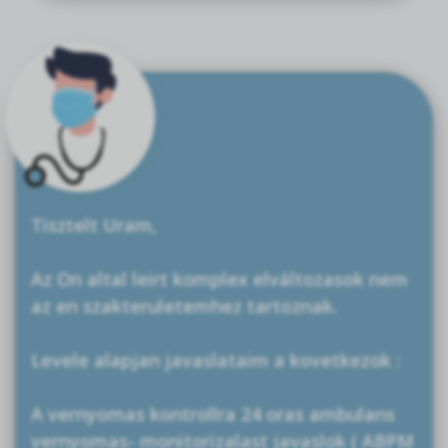
Tisztelt Uram,
Az On altal leirt komplex elváltozasok nem
az en szakteruletemhez tartoznak.
Levele alapjan javaslataim a kovetkezok :
A vernyomas kontrollra 24 oras ambulans
vernyomas- monitorizalast javaslok ( ABPM