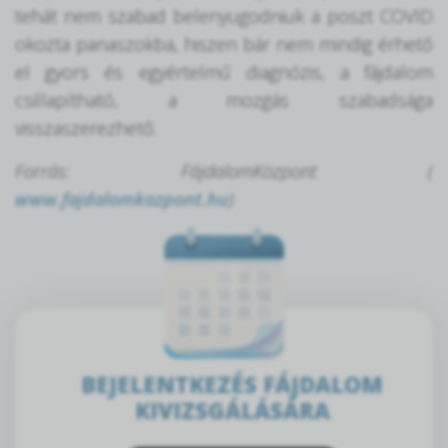
tehát nem szabad belenyugodniuk a poszt COVID
okozta panaszokba, hiszen bár nem mindig érhető
el gyors és egyértelmű diagnózis, a fájdalom
csillapítható, a mozgás szabadsága
visszaszerezhető.
Forrás: FájdalomKözpont (
www.fajdalomkozpont.hu
)
BEJELENTKEZÉS FÁJDALOM
KIVIZSGÁLÁSÁRA