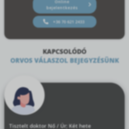
Online
bejelentkezés
+36 70 621 2433
KAPCSOLÓDÓ
ORVOS VÁLASZOL BEJEGYZÉSÜNK
Tisztelt doktor Nő / Úr; Két hete