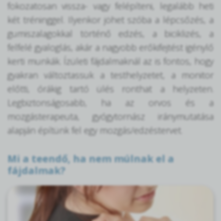
fokozatosan vissza- vagy felépíteni, legalább heti
két tréninggel. Ilyenkor jöhet szóba a lépcsőzés, a
gumiszalagokkal történő edzés, a biciklizés, a
felfelé gyaloglás, akár a nagyobb erőkifejtést igénylő
kerti munkák. Ízületi fájdalmaknál az is fontos, hogy
gyakran változtassuk a testhelyzetet, a monitor
előtti, órákig tartó ülés ronthat a helyzeten.
Legbiztonságosabb, ha az orvos és a
mozgásterapeuta, gyógytornász iránymutatása
alapján építünk fel egy mozgás/edzéstervet.
Mi a teendő, ha nem múlnak el a
fájdalmak?