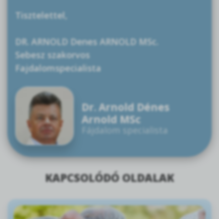
Tisztelettel,
DR. ARNOLD Denes ARNOLD MSc.
Sebesz szakorvos
Fajdalomspecialista
Dr. Arnold Dénes
Arnold MSc
Fájdalom specialista
KAPCSOLÓDÓ OLDALAK