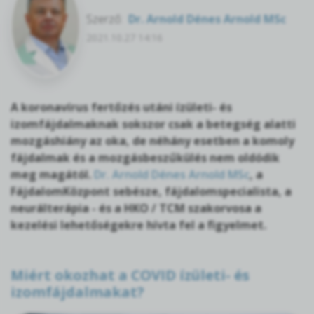
Szerző:
Dr. Arnold Dénes Arnold MSc
2021.10.27 14:16
A koronavírus fertőzés utáni ízületi- és
izomfájdalmaknak sokszor csak a betegség alatti
mozgáshiány az oka, de néhány esetben a komoly
fájdalmak és a mozgásbeszűkülés nem oldódik
meg magától.
Dr. Arnold Dénes Arnold MSc
, a
FájdalomKözpont sebésze, fájdalomspecialista, a
neurálterápia - és a HKO / TCM szakorvosa a
kezelési lehetőségekre hívta fel a figyelmet.
Miért okozhat a COVID ízületi- és
izomfájdalmakat?