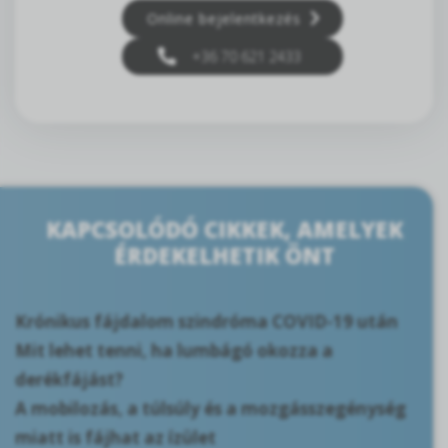
Online bejelentkezés
+36 70 621 2433
KAPCSOLÓDÓ CIKKEK, AMELYEK
ÉRDEKELHETIK ÖNT
Krónikus fájdalom szindróma COVID-19 után
Mit lehet tenni, ha lumbágó okozza a
derékfájást?
A mobilozás, a túlsúly és a mozgásszegénység
miatt is fájhat az ízület