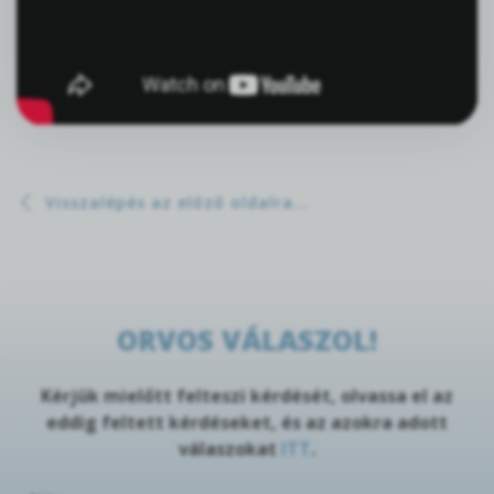
Visszalépés az előző oldalra...
ORVOS VÁLASZOL!
Kérjük mielőtt felteszi kérdését, olvassa el az
eddig feltett kérdéseket, és az azokra adott
válaszokat
ITT
.