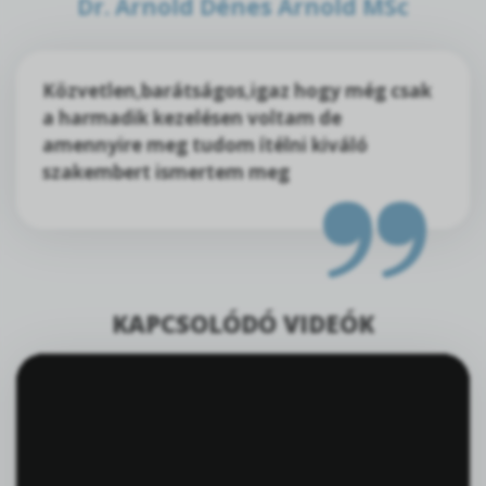
Dr. Arnold Dénes Arnold MSc
Közvetlen,barátságos,igaz hogy még csak
a harmadik kezelésen voltam de
amennyire meg tudom ítélni kiváló
szakembert ismertem meg
KAPCSOLÓDÓ VIDEÓK