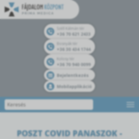
Széll Kálmán tér
+36 70 621 2433
Bosnyák tér
+36 30 434 1744
Kolosy tér
+36 70 940 0099
Bejelentkezés
Mobilapplikáció
POSZT COVID PANASZOK -