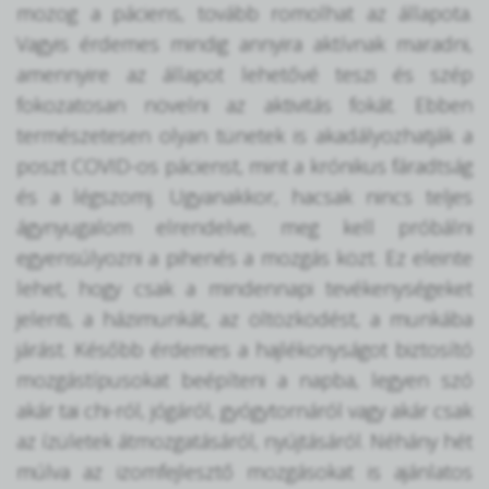
mozog a páciens, tovább romolhat az állapota.
Vagyis érdemes mindig annyira aktívnak maradni,
amennyire az állapot lehetővé teszi és szép
fokozatosan növelni az aktivitás fokát. Ebben
természetesen olyan tünetek is akadályozhatják a
poszt COVID-os pácienst, mint a krónikus fáradtság
és a légszomj. Ugyanakkor, hacsak nincs teljes
ágynyugalom elrendelve, meg kell próbálni
egyensúlyozni a pihenés a mozgás közt. Ez eleinte
lehet, hogy csak a mindennapi tevékenységeket
jelenti, a házimunkát, az öltözködést, a munkába
járást. Később érdemes a hajlékonyságot biztosító
mozgástípusokat beépíteni a napba, legyen szó
akár tai chi-ról, jógáról, gyógytornáról vagy akár csak
az ízületek átmozgatásáról, nyújtásáról. Néhány hét
múlva az izomfejlesztő mozgásokat is ajánlatos