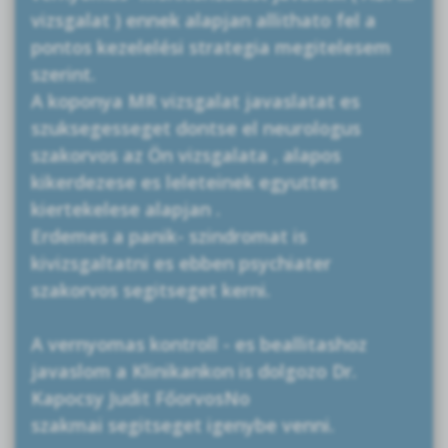
vizsgalat ) ennek alapjan allithato fel a
pontos kezelelési strategia megitelesem
szerint.
A koponya MR vizsgalat javaslatat es
szuksegesseget dontse el neurologus
szakorvos az Ön vizsgalata , alapos
kikerdezese es leleteinek egyuttes
kiertekelese alapjan .
Erdemes a panik- szindromat is
kivizsgaltatni es ebben psychiater
szakorvos segitseget kerni.
A vernyomas kontroll - es beallitashoz
javaslom a Klinikankon is dolgozo Dr.
Kapocsy Judit FőorvosNo
szakmai segitseget igenybe venni.